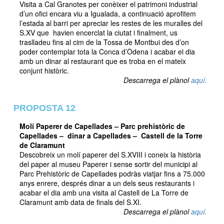
Visita a Cal Granotes per conèixer el patrimoni industrial
d’un ofici encara viu a Igualada, a continuació aprofitem
l’estada al barri per apreciar les restes de les muralles del
S.XV que havien encerclat la ciutat i finalment, us
traslladeu fins al cim de la Tossa de Montbui des d’on
poder contemplar tota la Conca d’Òdena i acabar el dia
amb un dinar al restaurant que es troba en el mateix
conjunt històric.
Descarrega el plànol
aquí.
PROPOSTA 12
Molí Paperer de Capellades – Parc prehistòric de
Capellades – dinar a Capellades – Castell de la Torre
de Claramunt
Descobreix un molí paperer del S.XVIII i coneix la història
del paper al museu Paperer i sense sortir del municipi al
Parc Prehistòric de Capellades podràs viatjar fins a 75.000
anys enrere, després dinar a un dels seus restaurants i
acabar el dia amb una visita al Castell de La Torre de
Claramunt amb data de finals del S.XI.
Descarrega el plànol
aquí.