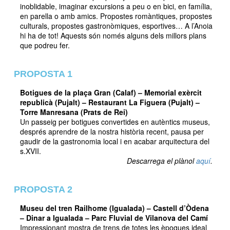
inoblidable, imaginar excursions a peu o en bici, en família,
en parella o amb amics. Propostes romàntiques, propostes
culturals, propostes gastronòmiques, esportives… A l’Anoia
hi ha de tot! Aquests són només alguns dels millors plans
que podreu fer.
PROPOSTA 1
Botigues de la plaça Gran (Calaf) – Memorial exèrcit
republicà (Pujalt) – Restaurant La Figuera (Pujalt) –
Torre Manresana (Prats de Rei)
Un passeig per botigues convertides en autèntics museus,
després aprendre de la nostra història recent, pausa per
gaudir de la gastronomia local i en acabar arquitectura del
s.XVII.
Descarrega el plànol
aquí
.
PROPOSTA 2
Museu del tren Railhome (Igualada) – Castell d’Òdena
– Dinar a Igualada – Parc Fluvial de Vilanova del Camí
Impressionant mostra de trens de totes les èpoques ideal