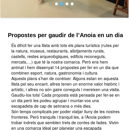
Propostes per gaudir de l’Anoia en un dia
És difícil fer una llista amb tots els plans turístics (rutes per
la natura, museus, restaurants, allotjaments rurals,
castells, restes arqueològiques, edificis reconeguts,
mercats,…) que té la nostra comarca. Però ens hem
animat i hem dissenyat 14 propostes per fer en un dia que
combinen esport, natura, gastronomia i cultura.
Aquests plans s’han de conèixer. Alguns estan en aquesta
llista pel seu encant, altres tenen un enorme valor històric i
artístic, i altres no són gaire coneguts i mereixen una visita.
Gaudiu-los tots! Cada proposta està pensada per fer-se en
un dia però les podeu agrupar i muntar-vos una
escapadeta de cap de setmana o més dies.
Són temps complicats per poder viatjar lluny de les nostres
fronteres. Però tranquils i tranquil·les, a l’Anoia podem
trobar indrets que semblen trets de contes de fades. Vivim
en una comarca ideal per planejar una escapada