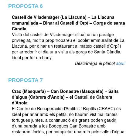
PROPOSTA 6
Castell de Vilademàger (La Llacuna) – La Llacuna
emmurallada – Dinar al Castell d’Orpí – Gorgs de santa
Càndia
Visita del castell de Vilademàger situat en un paratge
privilegiat, molt a prop trobareu el poblet emmurallat de La
Llacuna, per dinar un restaurant al mateix castell d’Orpí i
per arrodonir el dia una visita als gorgs de Santa Càndia,
ideal per fer un bany.
Descarrega el plànol
aquí.
PROPOSTA 7
Crac (Masquefa) – Can Bonastre (Masquefa) – Salts
d’aigua (Cabrera d’Anoia) – el Castell de Cabrera
d’Anoia
El Centre de Recuperació d’Amfibis i Rèptils (CRARC) és
ideal per anar amb els petits, no hauran vist mai tantes
tortugues juntes, a continuació els grans poden gaudir
d’una parada a les Bodegues Can Bonastre amb
restaurant inclòs, per completar una ruta pels salts d’aigua