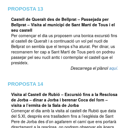
PROPOSTA 13
Castell de Queralt des de Bellprat – Passejada per
Bellprat – Visita al municipi de Sant Martí de Tous i el
seu castell
Per començar el dia us proposem una bonica excursió fins
al castell de Queralt i a continuació un vol pel nucli de
Bellprat on sembla que el temps s’ha aturat. Per dinar, us
recomanem fer cap a Sant Martí de Tous però on podreu
passejar pel seu nucli antic i contemplar el castell que el
presideix.
Descarrega el plànol
aquí.
PROPOSTA 14
Visita al Castell de Rubió – Excursió fins a la Resclosa
de Jorba – dinar a Jorba i berenar Coca del forn –
visita a l’ermita de la Sala de Jorba
Començar el dia amb la visita al castell de Rubió que data
del S.XI, després ens traslladem fins a l’església de Sant
Pere de Jorba des d’on agafarem el camí que ens portarà
directament a la resclosa, on podrem observar els ànecs