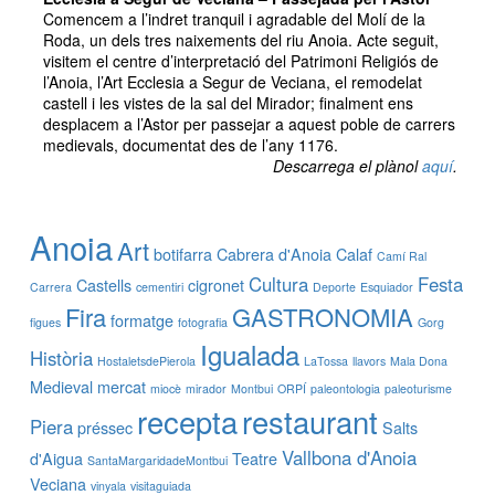
Comencem a l’indret tranquil i agradable del Molí de la
Roda, un dels tres naixements del riu Anoia. Acte seguit,
visitem el centre d’interpretació del Patrimoni Religiós de
l’Anoia, l’Art Ecclesia a Segur de Veciana, el remodelat
castell i les vistes de la sal del Mirador; finalment ens
desplacem a l’Astor per passejar a aquest poble de carrers
medievals, documentat des de l’any 1176.
Descarrega el plànol
aquí
.
Anoia
Art
botifarra
Cabrera d'Anoia
Calaf
Camí Ral
Cultura
Festa
Castells
cigronet
Carrera
cementiri
Deporte
Esquiador
Fira
GASTRONOMIA
formatge
figues
fotografia
Gorg
Igualada
Història
HostaletsdePierola
LaTossa
llavors
Mala Dona
Medieval
mercat
miocè
mirador
Montbui
ORPÍ
paleontologia
paleoturisme
recepta
restaurant
Piera
préssec
Salts
Vallbona d'Anoia
d'Aigua
Teatre
SantaMargaridadeMontbui
Veciana
vinyala
visitaguiada