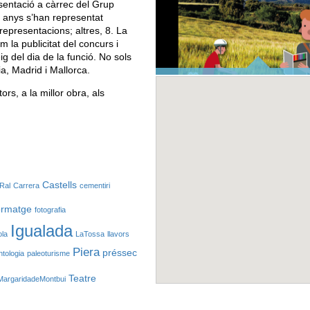
sentació a càrrec del Grup
s anys s’han representat
representacions; altres, 8. La
 la publicitat del concurs i
ig del dia de la funció. No sols
a, Madrid i Mallorca.
TOP ANOIA
ors, a la millor obra, als
Castells
Ral
Carrera
cementiri
ormatge
fotografia
Igualada
ola
LaTossa
llavors
Piera
préssec
ntologia
paleoturisme
Teatre
MargaridadeMontbui
SITUA