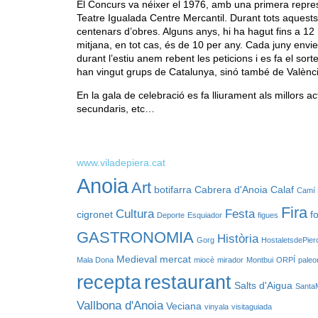
El Concurs va néixer el 1976, amb una primera repre
Teatre Igualada Centre Mercantil. Durant tots aquest
centenars d’obres. Alguns anys, hi ha hagut fins a 12 
mitjana, en tot cas, és de 10 per any. Cada juny enviem
durant l’estiu anem rebent les peticions i es fa el sorte
han vingut grups de Catalunya, sinó també de Valènci
En la gala de celebració es fa lliurament als millors act
secundaris, etc…
www.viladepiera.cat
Anoia
Art
botifarra
Cabrera d'Anoia
Calaf
Camí 
Fira
Cultura
Festa
cigronet
f
Deporte
Esquiador
figues
GASTRONOMIA
Història
Gorg
HostaletsdePier
Medieval
mercat
Mala Dona
miocè
mirador
Montbui
ORPÍ
paleo
recepta
restaurant
Salts d'Aigua
Santa
Vallbona d'Anoia
Veciana
vinyala
visitaguiada