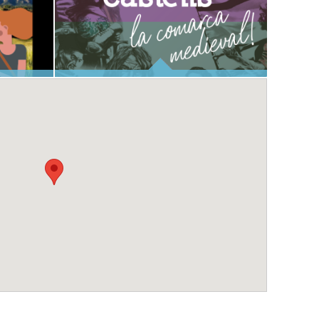
ANOIA, TERRA DE CASTELLS
CIÓ DE L'ESDEVENIMENT
I RODALIES