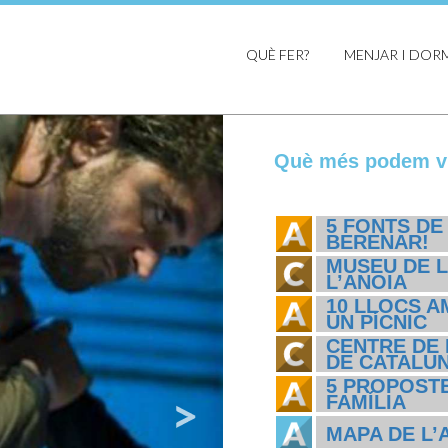
QUÈ FER?
MENJAR I DOR
Què més podem vi
5 FONTS DE
BERENAR!
MUSEU DE L
L’ANOIA
10 LLOCS A
UN PÍCNIC
CENTRE DE 
DE CATALU
5 PROPOSTE
FAMÍLIA
MAPA DE L’