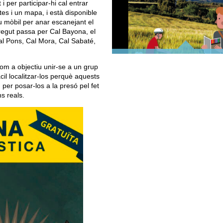
i per participar-hi cal entrar
es i un mapa, i està disponible
u mòbil per anar escanejant el
orregut passa per Cal Bayona, el
al Pons, Cal Mora, Cal Sabaté,
TOP ANOIA
SITUA
 com a objectiu unir-se a un grup
cil localitzar-los perquè aquests
per posar-los a la presó pel fet
s reals.