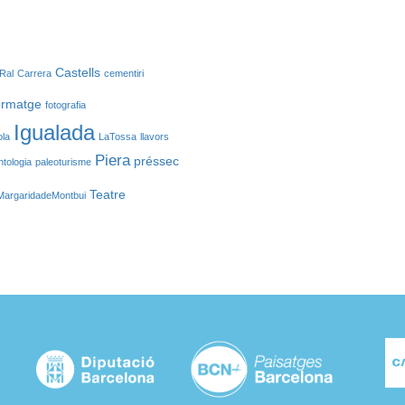
Castells
Ral
Carrera
cementiri
ormatge
fotografia
Igualada
ola
LaTossa
llavors
Piera
préssec
ntologia
paleoturisme
Teatre
MargaridadeMontbui