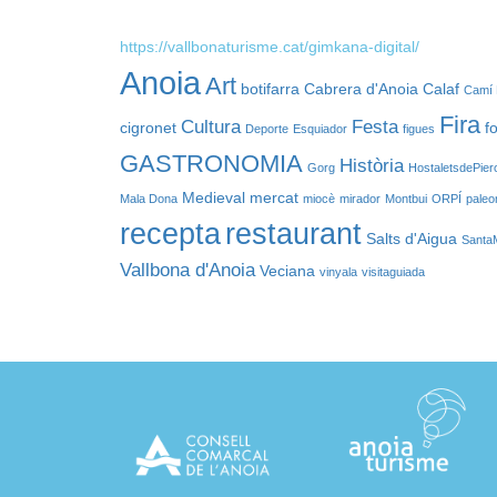
https://vallbonaturisme.cat/gimkana-digital/
Anoia
Art
botifarra
Cabrera d'Anoia
Calaf
Camí 
Fira
Cultura
Festa
cigronet
f
Deporte
Esquiador
figues
GASTRONOMIA
Història
Gorg
HostaletsdePier
Medieval
mercat
Mala Dona
miocè
mirador
Montbui
ORPÍ
paleo
recepta
restaurant
Salts d'Aigua
Santa
Vallbona d'Anoia
Veciana
vinyala
visitaguiada