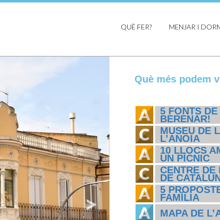
QUÈ FER?
MENJAR I DOR
Què més podem vi
5 FONTS DE
BERENAR!
MUSEU DE L
L’ANOIA
10 LLOCS A
UN PÍCNIC
CENTRE DE 
DE CATALU
5 PROPOSTE
FAMÍLIA
MAPA DE L’