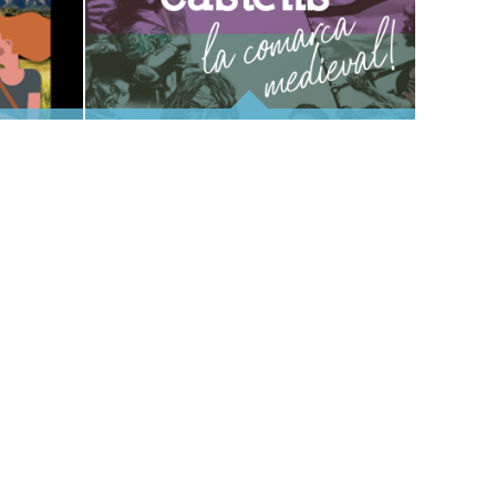
ANOIA, TERRA DE CASTELLS
CIÓ DE L'ESDEVENIMENT
I RODALIES