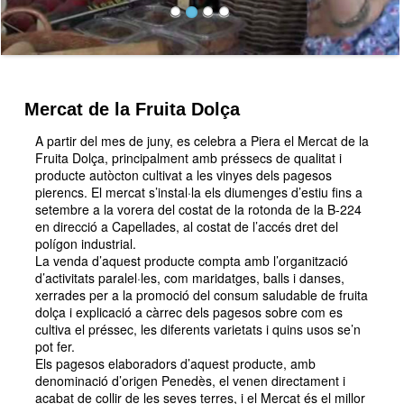
Mercat de la Fruita Dolça
A partir del mes de juny, es celebra a Piera el Mercat de la
Fruita Dolça, principalment amb préssecs de qualitat i
producte autòcton cultivat a les vinyes dels pagesos
pierencs. El mercat s’instal·la els diumenges d’estiu fins a
setembre a la vorera del costat de la rotonda de la B-224
en direcció a Capellades, al costat de l’accés dret del
polígon industrial.
La venda d’aquest producte compta amb l’organització
d’activitats paralel·les, com maridatges, balls i danses,
xerrades per a la promoció del consum saludable de fruita
dolça i explicació a càrrec dels pagesos sobre com es
cultiva el préssec, les diferents varietats i quins usos se’n
pot fer.
Els pagesos elaboradors d’aquest producte, amb
denominació d’origen Penedès, el venen directament i
acabat de collir de les seves terres, i el Mercat és el millor