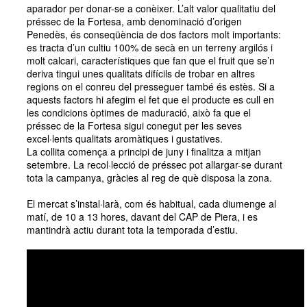
aparador per donar-se a conèixer. L’alt valor qualitatiu del
préssec de la Fortesa, amb denominació d’origen
Penedès, és conseqüència de dos factors molt importants:
es tracta d’un cultiu 100% de secà en un terreny argilós i
molt calcari, característiques que fan que el fruit que se’n
deriva tingui unes qualitats difícils de trobar en altres
regions on el conreu del presseguer també és estès. Si a
aquests factors hi afegim el fet que el producte es cull en
les condicions òptimes de maduració, això fa que el
préssec de la Fortesa sigui conegut per les seves
excel·lents qualitats aromàtiques i gustatives.
La collita comença a principi de juny i finalitza a mitjan
setembre. La recol·lecció de préssec pot allargar-se durant
tota la campanya, gràcies al reg de què disposa la zona.
El mercat s’instal·larà, com és habitual, cada diumenge al
matí, de 10 a 13 hores, davant del CAP de Piera, i es
mantindrà actiu durant tota la temporada d’estiu.