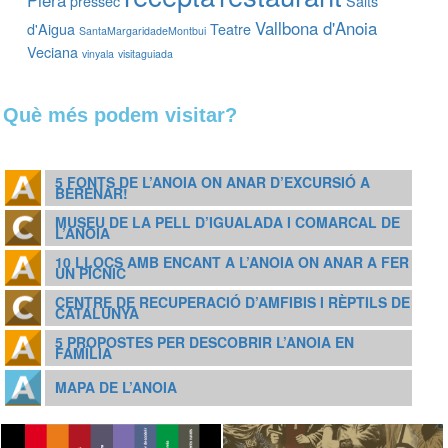
Piera
préssec
Salts
Vallbona d'Anoia
d'Aigua
Teatre
SantaMargaridadeMontbui
Veciana
vinyala
visitaguiada
Què més podem visitar?
5 FONTS DE L’ANOIA ON ANAR D’EXCURSIÓ A
BERENAR!
MUSEU DE LA PELL D’IGUALADA I COMARCAL DE
L’ANOIA
10 LLOCS AMB ENCANT A L’ANOIA ON ANAR A FER
UN PÍCNIC
CENTRE DE RECUPERACIÓ D’AMFIBIS I RÈPTILS DE
CATALUNYA
5 PROPOSTES PER DESCOBRIR L’ANOIA EN
FAMÍLIA
MAPA DE L’ANOIA