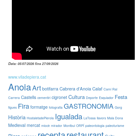
Data: 05/07/2026 fins 27/09/2026
www.viladepiera.cat
Anoia
Art
botifarra
Cabrera d'Anoia
Calaf
Camí Ral
Cultura
Festa
Castells
cigronet
Carrera
cementiri
Deporte
Esquiador
Fira
GASTRONOMIA
formatge
figues
fotografia
Gorg
Igualada
Història
HostaletsdePierola
LaTossa
llavors
Mala Dona
Medieval
mercat
miocè
mirador
Montbui
ORPÍ
paleontologia
paleoturisme
recepta
restaurant