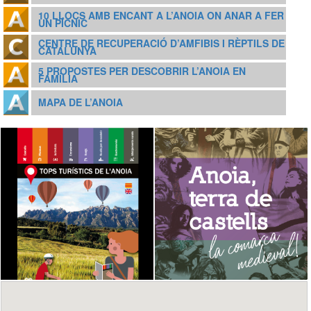
10 LLOCS AMB ENCANT A L’ANOIA ON ANAR A FER
UN PÍCNIC
CENTRE DE RECUPERACIÓ D’AMFIBIS I RÈPTILS DE
CATALUNYA
5 PROPOSTES PER DESCOBRIR L’ANOIA EN
FAMÍLIA
MAPA DE L’ANOIA