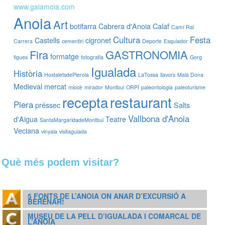
www.gaiamoia.com
Anoia
Art
botifarra
Cabrera d'Anoia
Calaf
Camí Ral
Cultura
Festa
Castells
cigronet
Carrera
cementiri
Deporte
Esquiador
Fira
GASTRONOMIA
formatge
figues
fotografia
Gorg
Igualada
Història
HostaletsdePierola
LaTossa
llavors
Mala Dona
Medieval
mercat
miocè
mirador
Montbui
ORPÍ
paleontologia
paleoturisme
recepta
restaurant
Piera
préssec
Salts
Vallbona d'Anoia
d'Aigua
Teatre
SantaMargaridadeMontbui
Veciana
vinyala
visitaguiada
Què més podem visitar?
5 FONTS DE L’ANOIA ON ANAR D’EXCURSIÓ A
BERENAR!
MUSEU DE LA PELL D’IGUALADA I COMARCAL DE
L’ANOIA