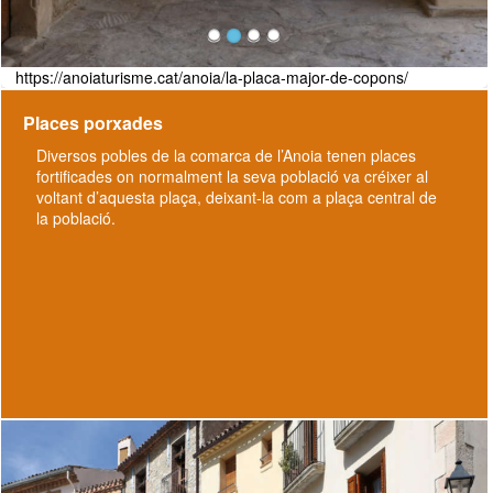
https://anoiaturisme.cat/anoia/la-placa-major-de-copons/
Places porxades
Diversos pobles de la comarca de l’Anoia tenen places
fortificades on normalment la seva població va créixer al
voltant d’aquesta plaça, deixant-la com a plaça central de
la població.