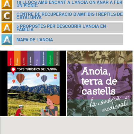
10 LLOCS AMB ENCANT A L’ANOIA ON ANAR A FER
UN PÍCNIC
CENTRE DE RECUPERACIÓ D’AMFIBIS I RÈPTILS DE
CATALUNYA
5 PROPOSTES PER DESCOBRIR L’ANOIA EN
FAMÍLIA
MAPA DE L’ANOIA