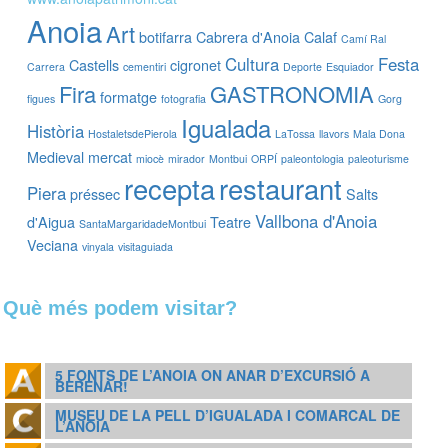
Anoia
Art
botifarra
Cabrera d'Anoia
Calaf
Camí Ral
Cultura
Festa
Castells
cigronet
Carrera
cementiri
Deporte
Esquiador
Fira
GASTRONOMIA
formatge
figues
fotografia
Gorg
Igualada
Història
HostaletsdePierola
LaTossa
llavors
Mala Dona
Medieval
mercat
miocè
mirador
Montbui
ORPÍ
paleontologia
paleoturisme
recepta
restaurant
Piera
préssec
Salts
Vallbona d'Anoia
d'Aigua
Teatre
SantaMargaridadeMontbui
Veciana
vinyala
visitaguiada
Què més podem visitar?
5 FONTS DE L’ANOIA ON ANAR D’EXCURSIÓ A
BERENAR!
MUSEU DE LA PELL D’IGUALADA I COMARCAL DE
L’ANOIA