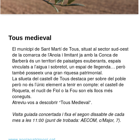
Tous medieval
El municipi de Sant Martí de Tous, situat al sector sud-oest
de la comarca de l’Anoia i limitant ja amb la Conca de
Barberà és un territori de paisatges exuberants, espais
vinculats a l’aigua i sobretot, un espai de llegenda… però
també posseeix una gran riquesa patrimonial.
La silueta del castell de Tous destaca per sobre del poble
però no és l’únic element a tenir en compte: el castell de
Roqueta, el nucli de Fiol o la Fou son els llocs més
coneguts.
Atreviu-vos a descobrir “Tous Medieval”.
Visita guiada concertada i fixa el segon dissabte de cada
mes a les 11:00 (punt de trobada: AECOM, c/Major, 7).
www.anoiapatrimoni.cat