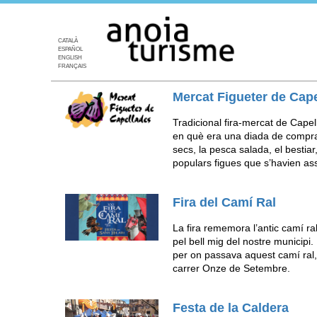
CATALÀ
ESPAÑOL
ENGLISH
FRANÇAIS
Mercat Figueter de Cap
Tradicional fira-mercat de Capel
en què era una diada de comprav
secs, la pesca salada, el bestiar
populars figues que s’havien as
Fira del Camí Ral
La fira rememora l’antic camí r
pel bell mig del nostre municipi
per on passava aquest camí ral, l
carrer Onze de Setembre.
Festa de la Caldera