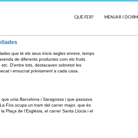
QUÈ FER?
MENJAR I DORM
ellades
lades que té els seus inicis segles enrere, temps
enda de diferents productes com els fruits
, etc. D’entre tots, destacaven sobretot les
secat i ensucrat prèviament a cada casa.
al que unia Barcelona i Saragossa i que passava
. La Fira ocupa un tram del carrer major, que és
a Plaça de l’Església, el carrer Santa Llúcia i el