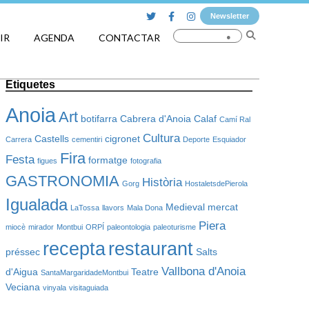
Newsletter
IR
AGENDA
CONTACTAR
Etiquetes
Anoia
Art
botifarra
Cabrera d'Anoia
Calaf
Camí Ral
Cultura
Castells
cigronet
Carrera
cementiri
Deporte
Esquiador
Fira
Festa
formatge
figues
fotografia
GASTRONOMIA
Història
Gorg
HostaletsdePierola
Igualada
Medieval
mercat
LaTossa
llavors
Mala Dona
Piera
miocè
mirador
Montbui
ORPÍ
paleontologia
paleoturisme
recepta
restaurant
préssec
Salts
Vallbona d'Anoia
d'Aigua
Teatre
SantaMargaridadeMontbui
Veciana
vinyala
visitaguiada