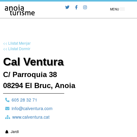
MENU
<< Llistat Menjar
<< Llistat Dormir
Cal Ventura
C/ Parroquia 38
08294 El Bruc, Anoia
605 28 32 71
info@calventura.com
www.calventura.cat
Jardi