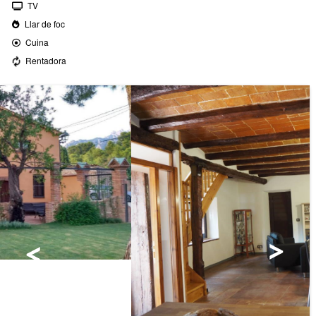
TV
Llar de foc
Cuina
Rentadora