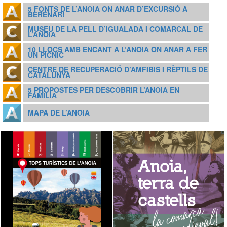
5 FONTS DE L’ANOIA ON ANAR D’EXCURSIÓ A
BERENAR!
MUSEU DE LA PELL D’IGUALADA I COMARCAL DE
L’ANOIA
10 LLOCS AMB ENCANT A L’ANOIA ON ANAR A FER
UN PÍCNIC
CENTRE DE RECUPERACIÓ D’AMFIBIS I RÈPTILS DE
CATALUNYA
5 PROPOSTES PER DESCOBRIR L’ANOIA EN
FAMÍLIA
MAPA DE L’ANOIA