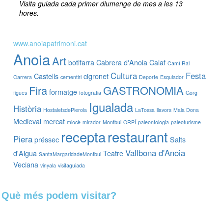
Visita guiada cada primer diumenge de mes a les 13
hores.
www.anoiapatrimoni.cat
Anoia
Art
botifarra
Cabrera d'Anoia
Calaf
Camí Ral
Cultura
Festa
Castells
cigronet
Carrera
cementiri
Deporte
Esquiador
Fira
GASTRONOMIA
formatge
figues
fotografia
Gorg
Igualada
Història
HostaletsdePierola
LaTossa
llavors
Mala Dona
Medieval
mercat
miocè
mirador
Montbui
ORPÍ
paleontologia
paleoturisme
recepta
restaurant
Piera
préssec
Salts
Vallbona d'Anoia
d'Aigua
Teatre
SantaMargaridadeMontbui
Veciana
vinyala
visitaguiada
Què més podem visitar?