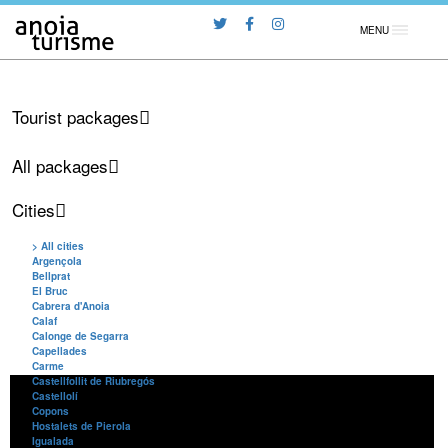
MENU
Tourist packages
All packages
Cities
> All cities
Argençola
Bellprat
El Bruc
Cabrera d'Anoia
Calaf
Calonge de Segarra
Capellades
Carme
Castellfollit de Riubregós
Castellolí
Copons
Hostalets de Pierola
Igualada