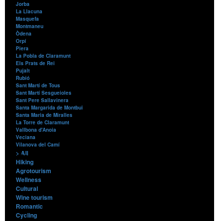
Jorba
La Llacuna
Masquefa
Montmaneu
Òdena
Orpí
Piera
La Pobla de Claramunt
Els Prats de Rei
Pujalt
Rubió
Sant Martí de Tous
Sant Martí Sesgueioles
Sant Pere Sallavinera
Santa Margarida de Montbui
Santa Maria de Miralles
La Torre de Claramunt
Vallbona d'Anoia
Veciana
Vilanova del Camí
> All
Contents
Hiking
Agrotourism
Wellness
Cultural
Wine tourism
Romantic
Cycling