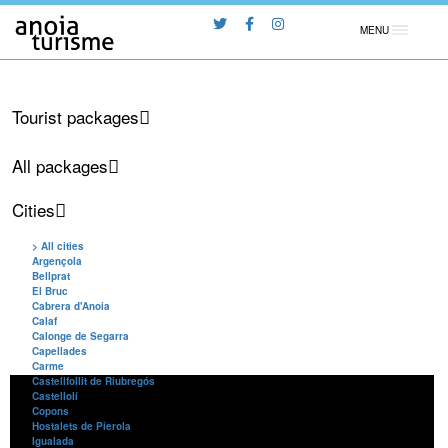
MENU
Tourist packages
All packages
Cities
> All cities
Argençola
Bellprat
El Bruc
Cabrera d'Anoia
Calaf
Calonge de Segarra
Capellades
Carme
Castellfollit de Riubregós
Castellolí
Copons
Hostalets de Pierola
Igualada