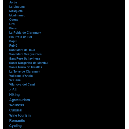
Jorba
La Llacuna
Masquefa
Montmaneu
Òdena
Orpí
Piera
La Pobla de Claramunt
Els Prats de Rei
Pujalt
Rubió
Sant Martí de Tous
Sant Martí Sesgueioles
Sant Pere Sallavinera
Santa Margarida de Montbui
Santa Maria de Miralles
La Torre de Claramunt
Vallbona d'Anoia
Veciana
Vilanova del Camí
> All
Contents
Hiking
Agrotourism
Wellness
Cultural
Wine tourism
Romantic
Cycling