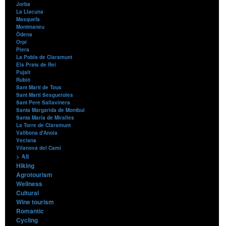
Jorba
La Llacuna
Masquefa
Montmaneu
Òdena
Orpí
Piera
La Pobla de Claramunt
Els Prats de Rei
Pujalt
Rubió
Sant Martí de Tous
Sant Martí Sesgueioles
Sant Pere Sallavinera
Santa Margarida de Montbui
Santa Maria de Miralles
La Torre de Claramunt
Vallbona d'Anoia
Veciana
Vilanova del Camí
> All
Contents
Hiking
Agrotourism
Wellness
Cultural
Wine tourism
Romantic
Cycling