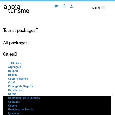
MENU
Tourist packages
All packages
Cities
> All cities
Argençola
Bellprat
El Bruc
Cabrera d'Anoia
Calaf
Calonge de Segarra
Capellades
Carme
Castellfollit de Riubregós
Castellolí
Copons
Hostalets de Pierola
Igualada