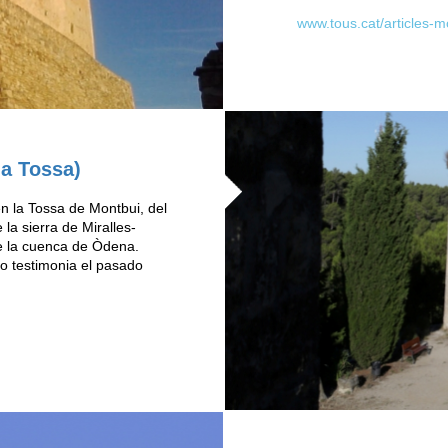
www.tous.cat/articles-m
la Tossa)
n la Tossa de Montbui, del
 la sierra de Miralles-
de la cuenca de Òdena.
llo testimonia el pasado