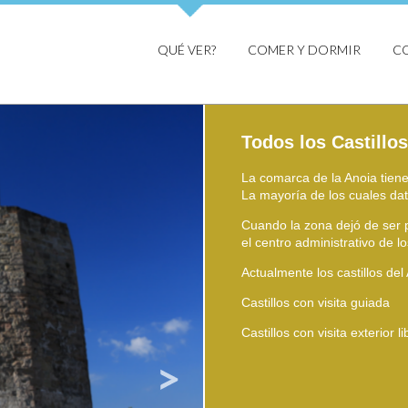
QUÉ VER?
COMER Y DORMIR
C
Todos los Castillos
La comarca de la Anoia tiene
La mayoría de los cuales data
Cuando la zona dejó de ser pr
el centro administrativo de 
Actualmente los castillos del
Castillos con visita guiada
Castillos con visita exterior li