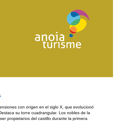
ls-amb-visita-exterior-lliure/
https://anoi
s
ensiones con origen en el siglo X, que evolucionó
 Destaca su torre cuadrangular. Los nobles de la
ser propietarios del castillo durante la primera