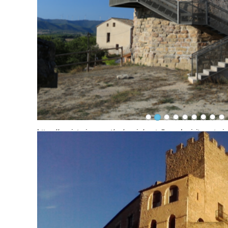
https://anoiaturisme.cat/es/anoia/castells-amb-visita-exteri