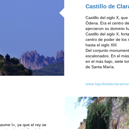
Castillo de Cla
Castillo del siglo X, q
Òdena. Era el centro d
ejercieron su dominio ha
Castillo del siglo X, f
centro de poder de los
hasta el siglo XIII.
Del conjunto monumenta
escalonados. En el más 
en el más bajo, siete t
de Santa María.
www.lapobladeclaramunt.
aume I», ya que el rey se