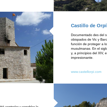
Castillo de Orpí
Documentado des del sig
obispados de Vic y Barc
función de proteger a 
musulmanas. En el siglo
y, a principios del XIV,
impresionante.
www.castellorpi.com
itió controlar y repoblar la