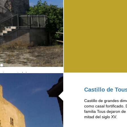
or-i-concertada/
https://anoiaturisme.cat/anoia/castel
Castillo de Tou
Castillo de grandes dim
como casal fortificado.
familia Tous dejaron de 
mitad del siglo XV.