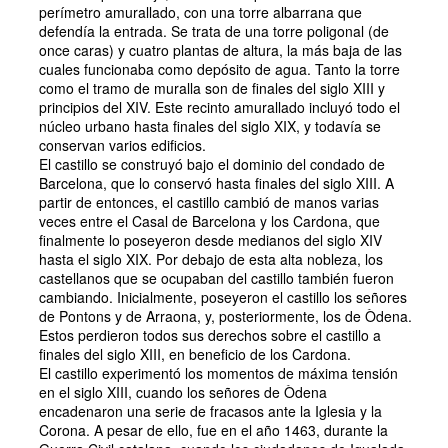
perímetro amurallado, con una torre albarrana que
defendía la entrada. Se trata de una torre poligonal (de
once caras) y cuatro plantas de altura, la más baja de las
cuales funcionaba como depósito de agua. Tanto la torre
como el tramo de muralla son de finales del siglo XIII y
principios del XIV. Este recinto amurallado incluyó todo el
núcleo urbano hasta finales del siglo XIX, y todavía se
conservan varios edificios.
El castillo se construyó bajo el dominio del condado de
Barcelona, que lo conservó hasta finales del siglo XIII. A
partir de entonces, el castillo cambió de manos varias
veces entre el Casal de Barcelona y los Cardona, que
finalmente lo poseyeron desde medianos del siglo XIV
hasta el siglo XIX. Por debajo de esta alta nobleza, los
castellanos que se ocupaban del castillo también fueron
cambiando. Inicialmente, poseyeron el castillo los señores
de Pontons y de Arraona, y, posteriormente, los de Òdena.
Estos perdieron todos sus derechos sobre el castillo a
finales del siglo XIII, en beneficio de los Cardona.
El castillo experimentó los momentos de máxima tensión
en el siglo XIII, cuando los señores de Òdena
encadenaron una serie de fracasos ante la Iglesia y la
Corona. A pesar de ello, fue en el año 1463, durante la