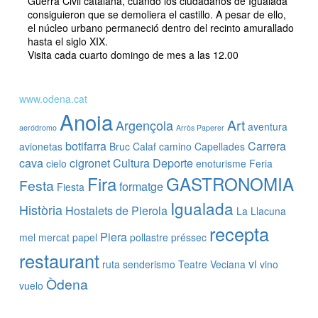
Guerra Civil catalana, cuando los ciudadanos de Igualada
consiguieron que se demoliera el castillo. A pesar de ello,
el núcleo urbano permaneció dentro del recinto amurallado
hasta el siglo XIX.
Visita cada cuarto domingo de mes a las 12.00
www.odena.cat
Anoia
Art
Argençola
aventura
aeródromo
Arròs Paperer
botifarra
Carrera
avionetas
Bruc
Calaf
camino
Capellades
cava
cigronet
Cultura
Deporte
cielo
enoturisme
Feria
Fira
GASTRONOMIA
Festa
formatge
Fiesta
Igualada
Història
Hostalets de Pierola
La Llacuna
recepta
Piera
mel
mercat
papel
pollastre
préssec
restaurant
vi
ruta
senderismo
Teatre
Veciana
vino
Òdena
vuelo