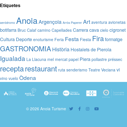
Etiquetes
Anoia
Art
Argençola
aventura
avionetas
aeródromo
Arròs Paperer
botifarra
Carrera
cava
cigronet
Bruc
Calaf
camino
Capellades
cielo
Fira
Festa
Cultura
Deporte
formatge
enoturisme
Feria
Fiesta
GASTRONOMIA
Història
Hostalets de Pierola
Igualada
Piera
La Llacuna
mel
mercat
papel
pollastre
préssec
recepta
restaurant
vi
ruta
senderismo
Teatre
Veciana
Òdena
vino
vuelo
© 2026 Anoia Turisme