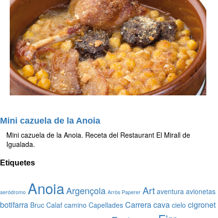
Mini cazuela de la Anoia
Mini cazuela de la Anoia. Receta del Restaurant El Mirall de
Igualada.
Etiquetes
Anoia
Art
Argençola
aventura
avionetas
aeródromo
Arròs Paperer
botifarra
Carrera
cava
cigronet
Bruc
Calaf
camino
Capellades
cielo