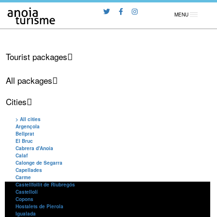
MENU
Tourist packages
All packages
Cities
> All cities
Argençola
Bellprat
El Bruc
Cabrera d'Anoia
Calaf
Calonge de Segarra
Capellades
Carme
Castellfollit de Riubregós
Castellolí
Copons
Hostalets de Pierola
Igualada