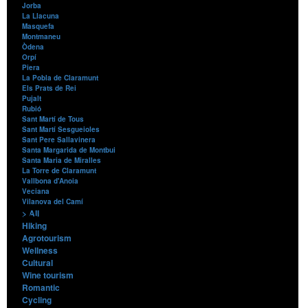
Jorba
La Llacuna
Masquefa
Montmaneu
Òdena
Orpí
Piera
La Pobla de Claramunt
Els Prats de Rei
Pujalt
Rubió
Sant Martí de Tous
Sant Martí Sesgueioles
Sant Pere Sallavinera
Santa Margarida de Montbui
Santa Maria de Miralles
La Torre de Claramunt
Vallbona d'Anoia
Veciana
Vilanova del Camí
> All
Contents
Hiking
Agrotourism
Wellness
Cultural
Wine tourism
Romantic
Cycling