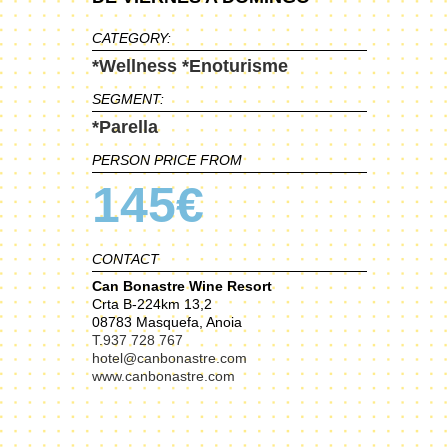
CATEGORY:
*Wellness
*Enoturisme
SEGMENT:
*Parella
PERSON PRICE FROM
145€
CONTACT
Can Bonastre Wine Resort
Crta B-224km 13,2
08783 Masquefa, Anoia
T.937 728 767
hotel@canbonastre.com
www.canbonastre.com