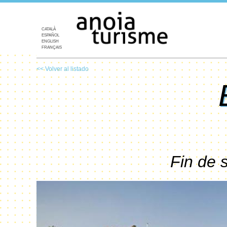
CATALÀ
ESPAÑOL
ENGLISH
FRANÇAIS
<< Volver al listado
Fin de 