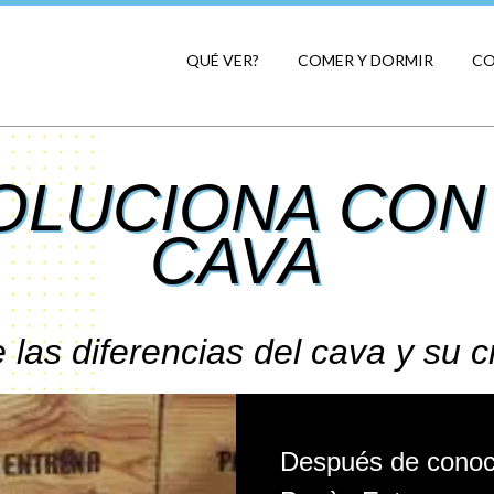
QUÉ VER?
COMER Y DORMIR
C
OLUCIONA CON
CAVA
 las diferencias del cava y su c
Después de conoce