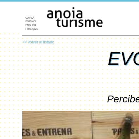
CATALÀ
ESPAÑOL
ENGLISH
FRANÇAIS
<< Volver al listado
EV
Percibe