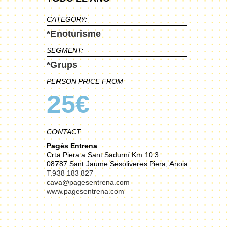
CATEGORY:
*Enoturisme
SEGMENT:
*Grups
PERSON PRICE FROM
25€
CONTACT
Pagès Entrena
Crta Piera a Sant Sadurní Km 10.3
08787 Sant Jaume Sesoliveres Piera, Anoia
T.938 183 827
cava@pagesentrena.com
www.pagesentrena.com