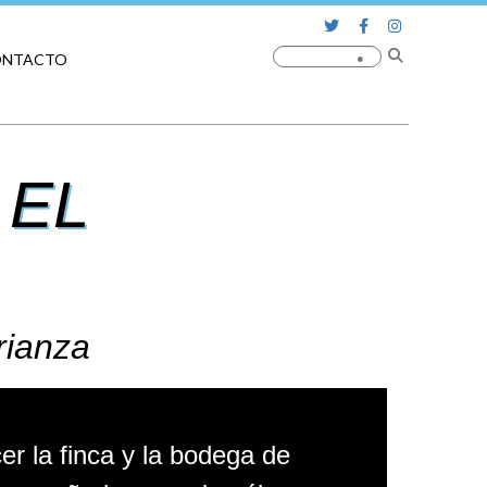
ONTACTO
 EL
rianza
r la finca y la bodega de