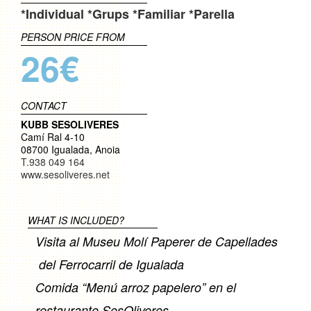
*Individual
*Grups
*Familiar
*Parella
PERSON PRICE FROM
26€
CONTACT
KUBB SESOLIVERES
Camí Ral 4-10
08700 Igualada, Anoia
T.938 049 164
www.sesoliveres.net
WHAT IS INCLUDED?
Visita al Museu Molí Paperer de Capellades
del Ferrocarril de Igualada
Comida “Menú arroz papelero” en el
restaurante SesOliveres.