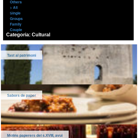
Others
> All
Segment
Single
Groups
Family
Couple
Categoria: Cultural
Tast al patrimoni
Sabors de paper
Molins paperers del s.XVIII, avui