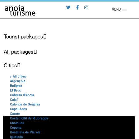
MENU
Tourist packages
All packages
Cities
> All cities
Argençola
Bellprat
El Bruc
Cabrera d'Anoia
Calaf
Calonge de Segarra
Capellades
Carme
Castellfollit de Riubregós
Castellolí
Copons
Hostalets de Pierola
Igualada