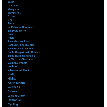
Jorba
La Llacuna
Masquefa
Montmaneu
Òdena
Orpí
Piera
La Pobla de Claramunt
Els Prats de Rei
Pujalt
Rubió
Sant Martí de Tous
Sant Martí Sesgueioles
Sant Pere Sallavinera
Santa Margarida de Montbui
Santa Maria de Miralles
La Torre de Claramunt
Vallbona d'Anoia
Veciana
Vilanova del Camí
> All
Contents
Hiking
Agrotourism
Wellness
Cultural
Wine tourism
Romantic
Cycling