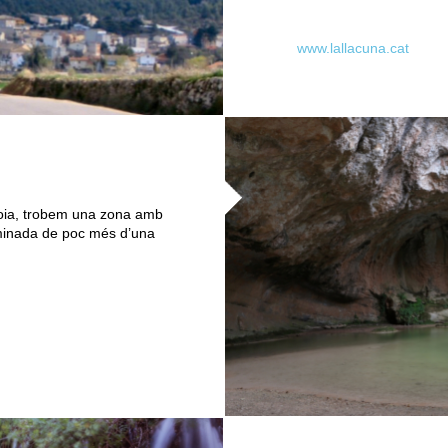
www.lallacuna.cat
noia, trobem una zona amb
aminada de poc més d’una