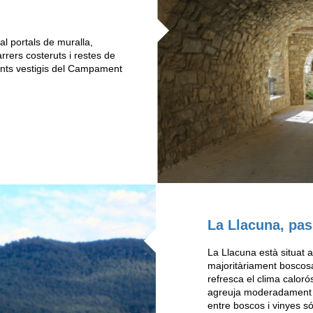
al portals de muralla,
rrers costeruts i restes de
tants vestigis del Campament
La Llacuna, pas
La Llacuna està situat 
majoritàriament boscosa
refresca el clima calorós
agreuja moderadament el
entre boscos i vinyes só