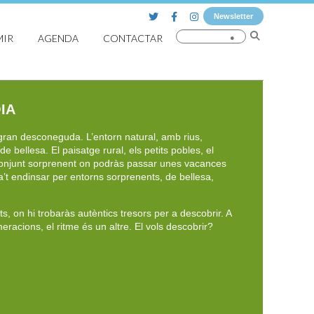
Newsletter
MIR
AGENDA
CONTACTAR
IA
gran desconeguda. L’entorn natural, amb rius,
de bellesa. El paisatge rural, els petits pobles, el
 conjunt sorprenent on podràs passar unes vacances
a’t endinsar per entorns sorprenents, de bellesa,
s, on hi trobaràs autèntics tresors per a descobrir. A
eracions, el ritme és un altre. El vols descobrir?