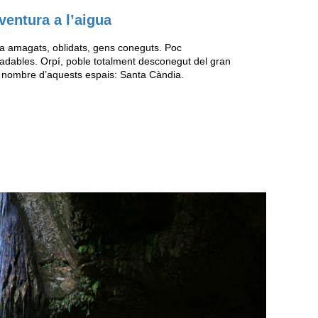
ventura a l’aigua
a amagats, oblidats, gens coneguts. Poc
adables. Orpí, poble totalment desconegut del gran
n nombre d’aquests espais: Santa Càndia.