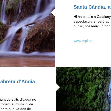
Santa Càndia, a
Hi ha espais a Cataluny
espectaculars, però agr
públic, posseeix un bo
www.orpi.cat
Cabrera d’Anoia
junt de salts d’aigua no
trobem al municipi de
 riera que va des de