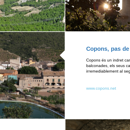
Copons, pas de 
Copons és un indret car
balconades, els seus ca
irremediablement al seg
www.copons.net