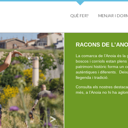
QUÈ FER?
MENJAR I DOR
RACONS DE L’ANO
La comarca de l’Anoia és la 
boscos i corriols estan plens 
patrimoni històric forma un
autèntiques i diferents. Deix
llegenda i tradició.
Consulta els nostres destacat
més, a l’Anoia no hi ha aglom