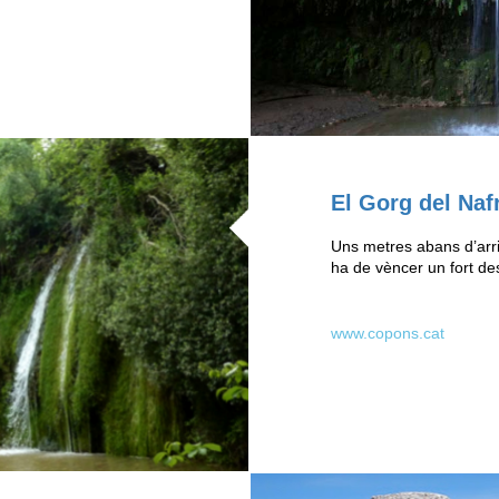
El Gorg del Naf
Uns metres abans d’arri
ha de vèncer un fort des
www.copons.cat