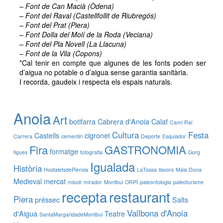
– Font de Can Macià (Òdena)
– Font del Raval (Castellfollit de Riubregós)
– Font del Prat (Piera)
– Font Dolla del Molí de la Roda (Veciana)
– Font del Pla Novell (La Llacuna)
– Font de la Vila (Copons)
*Cal tenir en compte que algunes de les fonts poden ser
d’aigua no potable o d’aigua sense garantia sanitària.
I recorda, gaudeix i respecta els espais naturals.
Anoia
Art
botifarra
Cabrera d'Anoia
Calaf
Camí Ral
Cultura
Festa
Castells
cigronet
Carrera
cementiri
Deporte
Esquiador
Fira
GASTRONOMIA
formatge
figues
fotografia
Gorg
Igualada
Història
HostaletsdePierola
LaTossa
llavors
Mala Dona
Medieval
mercat
miocè
mirador
Montbui
ORPÍ
paleontologia
paleoturisme
recepta
restaurant
Piera
préssec
Salts
Vallbona d'Anoia
d'Aigua
Teatre
SantaMargaridadeMontbui