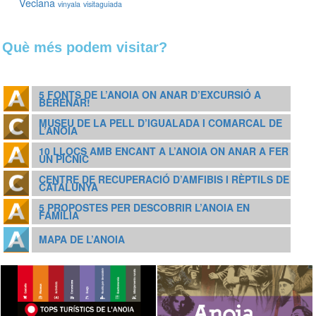
Veciana
vinyala
visitaguiada
Què més podem visitar?
5 FONTS DE L’ANOIA ON ANAR D’EXCURSIÓ A
BERENAR!
MUSEU DE LA PELL D’IGUALADA I COMARCAL DE
L’ANOIA
10 LLOCS AMB ENCANT A L’ANOIA ON ANAR A FER
UN PÍCNIC
CENTRE DE RECUPERACIÓ D’AMFIBIS I RÈPTILS DE
CATALUNYA
5 PROPOSTES PER DESCOBRIR L’ANOIA EN
FAMÍLIA
MAPA DE L’ANOIA