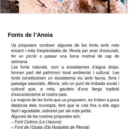
Fonts de l’Anoia
Us proposem conèixer algunes de les fonts amb més
encant i més freqüentades de l’Anoia per anar d’excursió,
fer un pícnic o passar una bona matinal de cap de
setmana.
Les fonts naturals, com a ecosistemes d’aigua dolça,
formen part del patrimoni local ambiental i cultural. Les
fonts constitueixen un ecosistema viu amb fauna, flora i
paisatge associats. Alhora, són un punt de trobada social i
cultural que, a més, gaudeix d’una llarga tradició
d’excursionisme al nostre país.
La majoria de les fonts que us proposem, es troben a poca
distància dels municipis, fent que la ruta fins a ella sigui
fàcil i agradable, sobretot per als més petits.
Algunes de les nostres propostes són:
– Font Cuitora (La Llacuna)
– Font de l’Ocata (Els Hostalets de Pierola)