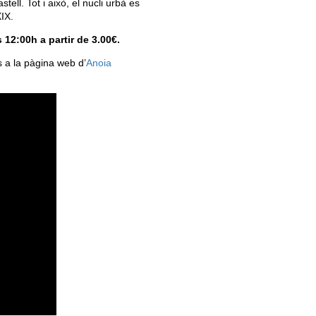
ell. Tot i això, el nucli urbà es
XIX.
12:00h a partir de 3.00€.
s a la pàgina web d’
Anoia