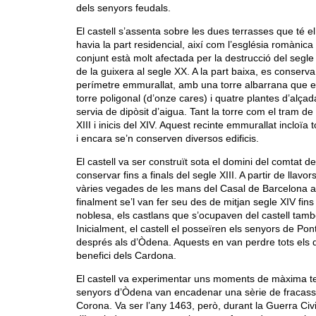
dels senyors feudals.
El castell s’assenta sobre les dues terrasses que té el
havia la part residencial, així com l’església romànic
conjunt està molt afectada per la destrucció del segle 
de la guixera al segle XX. A la part baixa, es conserva
perímetre emmurallat, amb una torre albarrana que e
torre poligonal (d’onze cares) i quatre plantes d’alçad
servia de dipòsit d’aigua. Tant la torre com el tram de
XIII i inicis del XIV. Aquest recinte emmurallat incloïa t
i encara se’n conserven diversos edificis.
El castell va ser construït sota el domini del comtat d
conservar fins a finals del segle XIII. A partir de llavors
vàries vegades de les mans del Casal de Barcelona a
finalment se’l van fer seu des de mitjan segle XIV fins
noblesa, els castlans que s’ocupaven del castell tamb
Inicialment, el castell el posseïren els senyors de Pon
després als d’Òdena. Aquests en van perdre tots els dr
benefici dels Cardona.
El castell va experimentar uns moments de màxima ten
senyors d’Òdena van encadenar una sèrie de fracassos
Corona. Va ser l’any 1463, però, durant la Guerra Civ