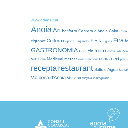
www.odena.cat
Anoia
Art
botifarra
Cabrera d'Anoia
Calaf
Camí 
Fira
Cultura
Festa
cigronet
f
Deporte
Esquiador
figues
GASTRONOMIA
Història
Gorg
HostaletsdePier
Medieval
mercat
Mala Dona
miocè
mirador
Montbui
ORPÍ
paleo
recepta
restaurant
Salts d'Aigua
Santa
Vallbona d'Anoia
Veciana
vinyala
visitaguiada