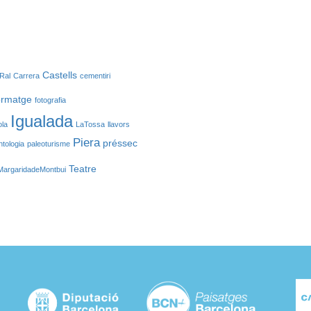
Castells
Ral
Carrera
cementiri
ormatge
fotografia
Igualada
ola
LaTossa
llavors
Piera
préssec
ntologia
paleoturisme
Teatre
MargaridadeMontbui