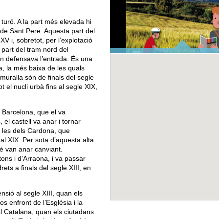
 turó. A la part més elevada hi
a de Sant Pere. Aquesta part del
XV i, sobretot, per l’explotació
 part del tram nord del
n defensava l’entrada. És una
TOP ANOIA
a, la més baixa de les quals
 muralla són de finals del segle
ot el nucli urbà fins al segle XIX,
e Barcelona, que el va
, el castell va anar i tornar
 les dels Cardona, que
 al XIX. Per sota d’aquesta alta
é van anar canviant.
tons i d’Arraona, i va passar
ets a finals del segle XIII, en
sió al segle XIII, quan els
 enfront de l’Església i la
SITUA
il Catalana, quan els ciutadans