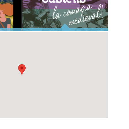
ANOIA, TERRA DE CASTELLS
CIÓ DE L'ESDEVENIMENT
I RODALIES