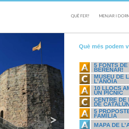
QUÈ FER?
MENJAR I DOR
Què més podem vi
5 FONTS DE
BERENAR!
MUSEU DE L
L’ANOIA
10 LLOCS A
UN PÍCNIC
CENTRE DE 
DE CATALU
5 PROPOSTE
FAMÍLIA
MAPA DE L’