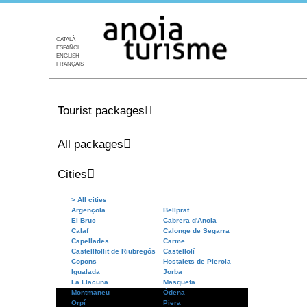
CATALÀ
ESPAÑOL
ENGLISH
FRANÇAIS
Tourist packages
All packages
Cities
> All cities
Argençola
Bellprat
El Bruc
Cabrera d'Anoia
Calaf
Calonge de Segarra
Capellades
Carme
Castellfollit de Riubregós
Castellolí
Copons
Hostalets de Pierola
Igualada
Jorba
La Llacuna
Masquefa
Montmaneu
Òdena
Orpí
Piera