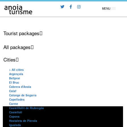
MENU
Tourist packages
All packages
Cities
> All cities
Argençola
Bellprat
El Bruc
Cabrera d'Anoia
Calaf
Calonge de Segarra
Capellades
Carme
Castellfollit de Riubregós
Castellolí
Copons
Hostalets de Pierola
Igualada