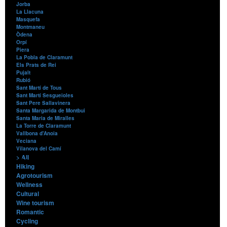
Jorba
La Llacuna
Masquefa
Montmaneu
Òdena
Orpí
Piera
La Pobla de Claramunt
Els Prats de Rei
Pujalt
Rubió
Sant Martí de Tous
Sant Martí Sesgueioles
Sant Pere Sallavinera
Santa Margarida de Montbui
Santa Maria de Miralles
La Torre de Claramunt
Vallbona d'Anoia
Veciana
Vilanova del Camí
> All
Contents
Hiking
Agrotourism
Wellness
Cultural
Wine tourism
Romantic
Cycling