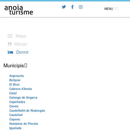
MENU
Mapa
Menjar
Dormir
Municipis
Argençola
Bellprat
El Bruc
Cabrera d'Anoia
Calaf
Calonge de Segarra
Capellades
Carme
Castellfollit de Riubregós
Castellolí
Copons
Hostalets de Pierola
Igualada