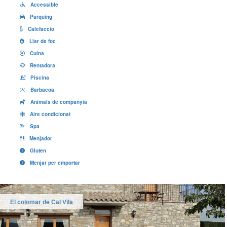
Accessible
Parquing
Calefaccio
Llar de foc
Cuina
Rentadora
Piscina
Barbacoa
Animals de companyia
Aire condicionat
Spa
Menjador
Gluten
Menjar per emportar
El colomar de Cal Vila