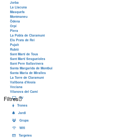
Jorba
La Llacuna
Masquefa
Montmaneu
Òdena
Orpí
Piera
La Pobla de Claramunt
Els Prats de Rei
Pujalt
Rubió
Sant Martí de Tous
Sant Martí Sesgueioles
Sant Pere Sallavinera
Santa Margarida de Montbui
Santa Maria de Miralles
La Torre de Claramunt
Vallbona d'Anoia
Veciana
Vilanova del Camí
Filtres
TV
Trones
Jardi
Grups
Wifi
Targetes