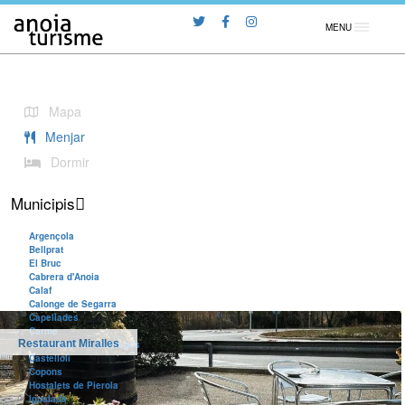
MENU
Mapa
Menjar
Dormir
Municipis
Argençola
Bellprat
El Bruc
Cabrera d'Anoia
Calaf
Calonge de Segarra
Capellades
Carme
Restaurant Miralles
Castellfollit de Riubregós
Castellolí
Copons
Hostalets de Pierola
Igualada