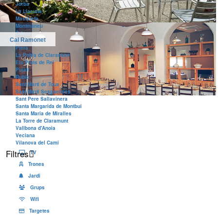
Jorba
La Llacuna
Masquefa
Montmaneu
Òdena
Cal Ramonet
Orpí
Piera
La Pobla de Claramunt
Els Prats de Rei
Pujalt
Rubió
Sant Martí de Tous
Sant Martí Sesgueioles
Sant Pere Sallavinera
Santa Margarida de Montbui
Santa Maria de Miralles
La Torre de Claramunt
Vallbona d'Anoia
Veciana
Vilanova del Camí
Filtres
TV
Trones
Jardi
Grups
Wifi
Targetes