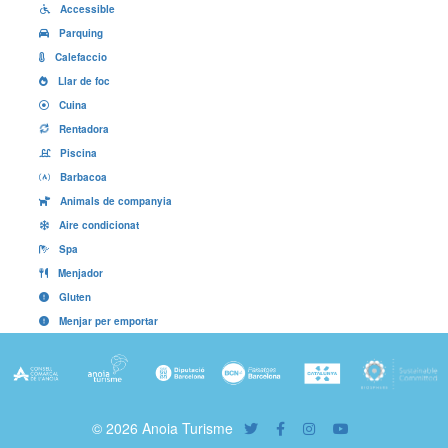
Accessible
Parquing
Calefaccio
Llar de foc
Cuina
Rentadora
Piscina
Barbacoa
Animals de companyia
Aire condicionat
Spa
Menjador
Gluten
Menjar per emportar
© 2026 Anoia Turisme