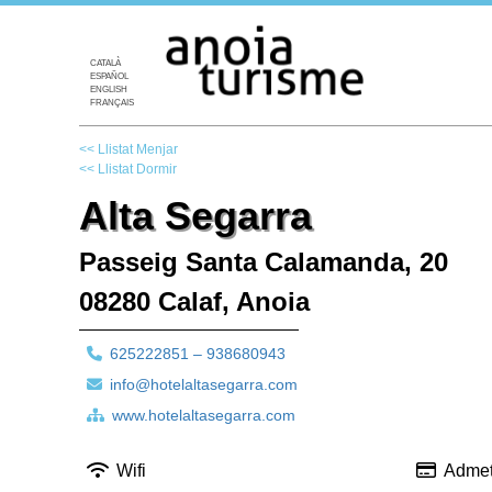
CATALÀ
ESPAÑOL
ENGLISH
FRANÇAIS
<< Llistat Menjar
<< Llistat Dormir
Alta Segarra
Passeig Santa Calamanda, 20
08280 Calaf, Anoia
625222851 – 938680943
info@hotelaltasegarra.com
www.hotelaltasegarra.com
Wifi
Admet