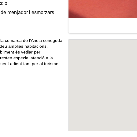
ccio
 de menjador i esmorzars
de la comarca de l’Anoia coneguda
 deu àmplies habitacions,
bliment és vetllar per
presten especial atenció a la
ment adient tant per al turisme