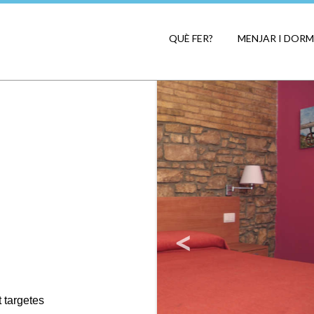
QUÈ FER?
MENJAR I DORM
 targetes