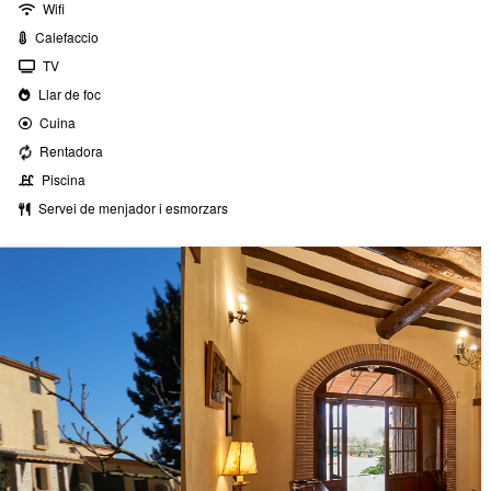
Wifi
Calefaccio
TV
Llar de foc
Cuina
Rentadora
Piscina
Servei de menjador i esmorzars