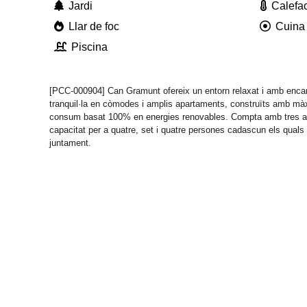
Jardi
Calefa
Llar de foc
Cuina
Piscina
[PCC-000904] Can Gramunt ofereix un entorn relaxat i amb encan
tranquil·la en còmodes i amplis apartaments, construïts amb màx
consum basat 100% en energies renovables. Compta amb tres 
capacitat per a quatre, set i quatre persones cadascun els quals
juntament.