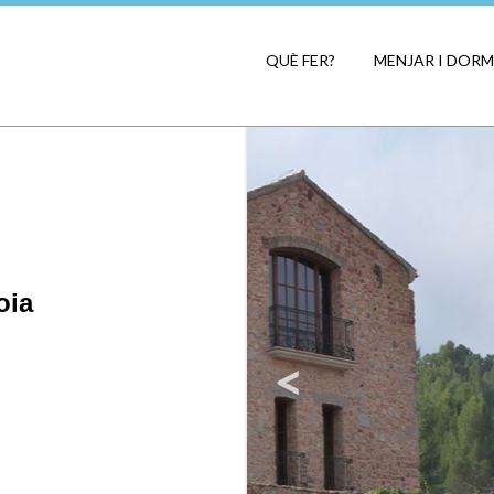
QUÈ FER?
MENJAR I DORM
oia