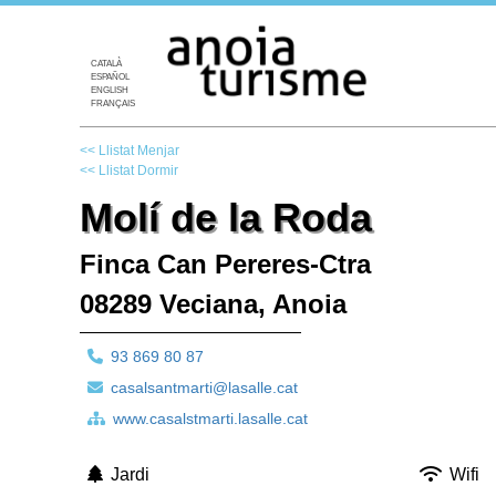
CATALÀ
ESPAÑOL
ENGLISH
FRANÇAIS
<< Llistat Menjar
<< Llistat Dormir
Molí de la Roda
Finca Can Pereres-Ctra
08289 Veciana, Anoia
93 869 80 87
casalsantmarti@lasalle.cat
www.casalstmarti.lasalle.cat
Jardi
Wifi