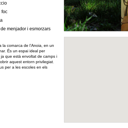
ccio
 foc
na
 de menjador i esmorzars
a la comarca de l’Anoia, en un
mar. És un espai ideal per
a ja que està envoltat de camps i
brir aquest entorn privilegiat.
us per a les escoles en els