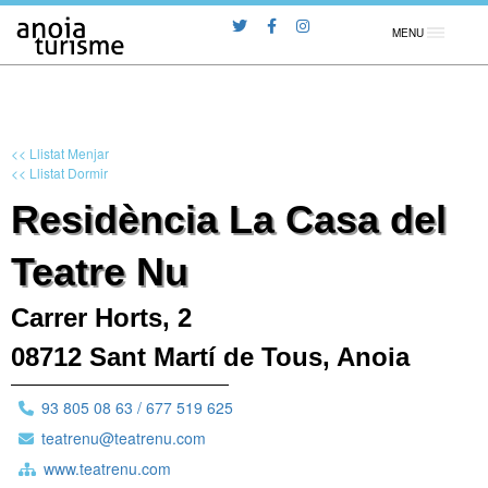
MENU
<< Llistat Menjar
<< Llistat Dormir
Residència La Casa del
Teatre Nu
Carrer Horts, 2
08712 Sant Martí de Tous, Anoia
93 805 08 63 / 677 519 625
teatrenu@teatrenu.com
www.teatrenu.com