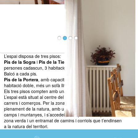
L’espai disposa de tres pisos:
Pis de la Sogra
i
Pis de la Tieta
, amb capacitat per a 5
persones cadascun, 3 habitacions, 2 dobles i 1 individual.
Balcó a cada pis.
Pis de la Portera
, amb capacitat per a 3 persones, una
habitació doble, més un sofà llit. El pis té terrassa.
Els tres pisos compten amb una gran terrassa per compartir.
L’espai està situat al centre del poble, propera a places,
carrers i comerços. Per la zona posterior es gaudeix
plenament de la natura, amb unes fantàstiques vistes a
camps i muntanyes, i s’accedeix a un parc municipal amb
zona verda i un entramat de camins i corriols que t’endinsen
a la natura del territori.