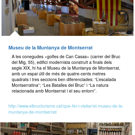
Museu de la Muntanya de Montserrat
A les conegudes «golfes de Can Casas» (carrer del Bruc
del Mig, 55), edifici modernista construït a finals dels
segle XIX, hi ha el Museu de la Muntanya de Montserrat,
amb un espai útil de més de quatre-cents metres
quadrats i tres seccions ben diferenciades: “L’escalada
Montserratina”; “Les Batalles del Bruc” i “La natura
relacionada amb Montserrat i el seu entorn”.
http://www.elbructurisme.cat/que-fer-i-visitar/el-museu-de-la-
muntanya-de-montserrat/