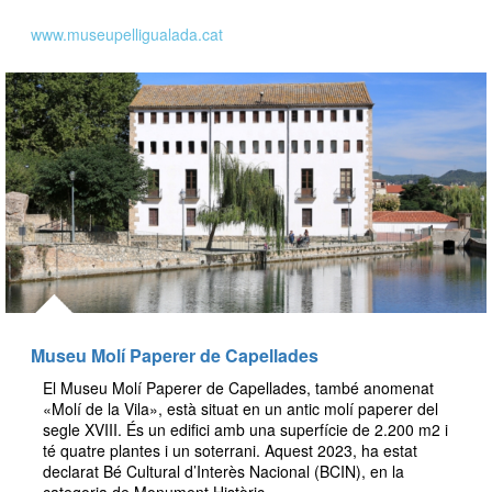
www.museupelligualada.cat
Museu Molí Paperer de Capellades
El Museu Molí Paperer de Capellades, també anomenat
«Molí de la Vila», està situat en un antic molí paperer del
segle XVIII. És un edifici amb una superfície de 2.200 m2 i
té quatre plantes i un soterrani. Aquest 2023, ha estat
declarat Bé Cultural d’Interès Nacional (BCIN), en la
categoria de Monument Històric.