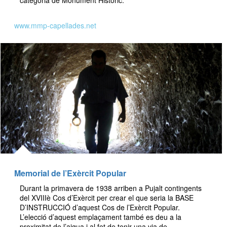
www.mmp-capellades.net
Memorial de l’Exèrcit Popular
Durant la primavera de 1938 arriben a Pujalt contingents
del XVIIIè Cos d’Exèrcit per crear el que seria la BASE
D’INSTRUCCIÓ d’aquest Cos de l’Exèrcit Popular.
L’elecció d’aquest emplaçament també es deu a la
proximitat de l’aigua i al fet de tenir una via de