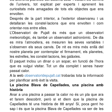
de l’univers, tot explicat per experts i aprenent les
curiositats més amagades de tots els objectes que ens
envolten.
Després de la part interior, a l’exterior observareu i us
detallaran les constel·lacions que ens envolten i com
orientar-nos entre elles.
L’Observatori de Pujalt és més que un observatori
meteorològic, és també un observatori astronòmic. De dia
es mira l’atmosfera, es mesuren les seves variables i
s’observen els seus canvis. De nit es mira més enllà del
nostre planeta per contemplar el firmament, els planetes,
les estrelles, les constel·lacions, les galàxies.
El paquet inclou un dinar o un sopar, en funció de l’hora
que es vulgui visitar. Tot un dia complet i senes haver
passat calor.
A la web
observatoridepujalt.cat
trobaràs tota la informació
per planificar amb èxit la visita.
La piscina Blava de Capellades, una piscina amb
història
Anar a una piscina a passar la calor no és un pla que ara
et farem descobrir, però si et diem que la piscina de
Capellades té una història de 88 anys! Sí, poca gent ho
sap i és que la piscina Blava de Capellades va ser de les