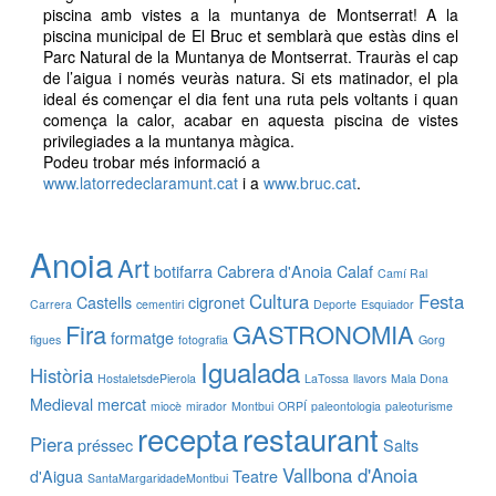
piscina amb vistes a la muntanya de Montserrat! A la
piscina municipal de El Bruc et semblarà que estàs dins el
Parc Natural de la Muntanya de Montserrat. Trauràs el cap
de l’aigua i només veuràs natura. Si ets matinador, el pla
ideal és començar el dia fent una ruta pels voltants i quan
comença la calor, acabar en aquesta piscina de vistes
privilegiades a la muntanya màgica.
Podeu trobar més informació a
www.latorredeclaramunt.cat
i a
www.bruc.cat
.
Anoia
Art
botifarra
Cabrera d'Anoia
Calaf
Camí Ral
Cultura
Festa
Castells
cigronet
Carrera
cementiri
Deporte
Esquiador
Fira
GASTRONOMIA
formatge
figues
fotografia
Gorg
Igualada
Història
HostaletsdePierola
LaTossa
llavors
Mala Dona
Medieval
mercat
miocè
mirador
Montbui
ORPÍ
paleontologia
paleoturisme
recepta
restaurant
Piera
préssec
Salts
Vallbona d'Anoia
d'Aigua
Teatre
SantaMargaridadeMontbui