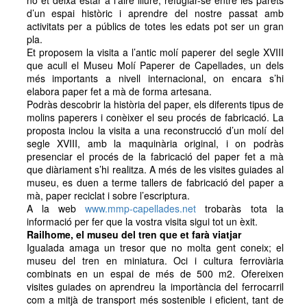
no et deixa estar a l’aire lliure, refugiar-se entre les parets
d’un espai històric i aprendre del nostre passat amb
activitats per a públics de totes les edats pot ser un gran
pla.
Et proposem la visita a l’antic molí paperer del segle XVIII
que acull el Museu Molí Paperer de Capellades, un dels
més importants a nivell internacional, on encara s’hi
elabora paper fet a mà de forma artesana.
Podràs descobrir la història del paper, els diferents tipus de
molins paperers i conèixer el seu procés de fabricació. La
proposta inclou la visita a una reconstrucció d’un molí del
segle XVIII, amb la maquinària original, i on podràs
presenciar el procés de la fabricació del paper fet a mà
que diàriament s’hi realitza. A més de les visites guiades al
museu, es duen a terme tallers de fabricació del paper a
mà, paper reciclat i sobre l’escriptura.
A la web
www.mmp-capellades.net
trobaràs tota la
informació per fer que la vostra visita sigui tot un èxit.
Railhome, el museu del tren que et farà viatjar
Igualada amaga un tresor que no molta gent coneix; el
museu del tren en miniatura. Oci i cultura ferroviària
combinats en un espai de més de 500 m2. Ofereixen
visites guiades on aprendreu la importància del ferrocarril
com a mitjà de transport més sostenible i eficient, tant de