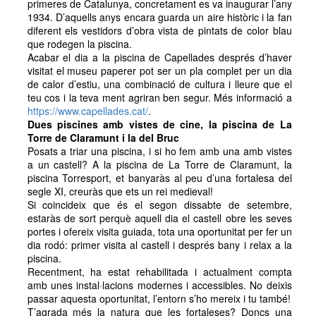
primeres de Catalunya, concretament es va inaugurar l’any
1934. D’aquells anys encara guarda un aire històric i la fan
diferent els vestidors d’obra vista de pintats de color blau
que rodegen la piscina.
Acabar el dia a la piscina de Capellades després d’haver
visitat el museu paperer pot ser un pla complet per un dia
de calor d’estiu, una combinació de cultura i lleure que el
teu cos i la teva ment agriran ben segur. Més informació a
https://www.capellades.cat/
.
Dues piscines amb vistes de cine, la piscina de La
Torre de Claramunt i la del Bruc
Posats a triar una piscina, i si ho fem amb una amb vistes
a un castell? A la piscina de La Torre de Claramunt, la
piscina Torresport, et banyaràs al peu d’una fortalesa del
segle XI, creuràs que ets un rei medieval!
Si coincideix que és el segon dissabte de setembre,
estaràs de sort perquè aquell dia el castell obre les seves
portes i ofereix visita guiada, tota una oportunitat per fer un
dia rodó: primer visita al castell i després bany i relax a la
piscina.
Recentment, ha estat rehabilitada i actualment compta
amb unes instal·lacions modernes i accessibles. No deixis
passar aquesta oportunitat, l’entorn s’ho mereix i tu també!
T’agrada més la natura que les fortaleses? Doncs una