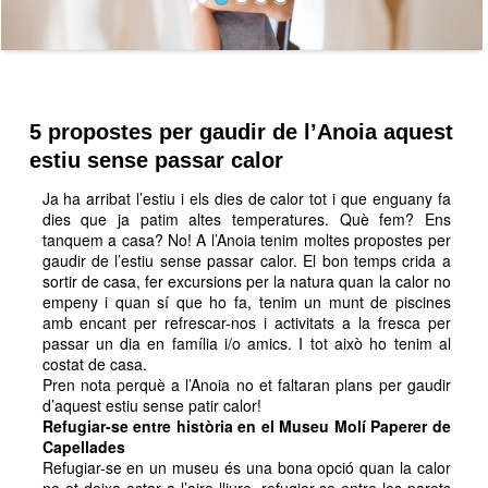
5 propostes per gaudir de l’Anoia aquest
estiu sense passar calor
Ja ha arribat l’estiu i els dies de calor tot i que enguany fa
dies que ja patim altes temperatures. Què fem? Ens
tanquem a casa? No! A l’Anoia tenim moltes propostes per
gaudir de l’estiu sense passar calor. El bon temps crida a
sortir de casa, fer excursions per la natura quan la calor no
empeny i quan sí que ho fa, tenim un munt de piscines
amb encant per refrescar-nos i activitats a la fresca per
passar un dia en família i/o amics. I tot això ho tenim al
costat de casa.
Pren nota perquè a l’Anoia no et faltaran plans per gaudir
d’aquest estiu sense patir calor!
Refugiar-se entre història en el Museu Molí Paperer de
Capellades
Refugiar-se en un museu és una bona opció quan la calor