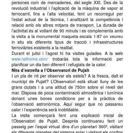
persones com de mercaderies, del segle XXI. Des de la
revolució industrial i l’aplicació de la màquina de vapor al
ferrocarril, fins a l’alta velocitat, fent un recorregut per
l’estat actual de la tècnica, i analitzant la competència i
relació amb els altres mitjans de transport. La durada de
l’activitat és al voltant de 90 minuts i es complementa amb
la visita a la monumental maqueta escala 1:87 on veureu
in situ els diferents tipus de tracció i infraestructures
ferroviàries existents a la realitat.
Durant el juliol i l’agost hi ha visites guiades. A la web
www.railhome.com/
trobaràs tota la informació per
planificar un dia ben diferent i refugiats de la calor.
Nits d’estrella a l’Observatori de Pujalt
I un pla de nit per observar els estels? A la fresca, dalt el
municipi de Pujalt? L’Observatori està situat lluny de les
grans ciutats i a una altitud de 750m sobre el nivell del
mar. Disposa de poca contaminació atmosfèrica i lumínica
donant unes bones condicions per a la pràctica de
l’observació astronòmica. Aquí segur que no passareu
calor i l’experiència serà inoblidable.
La visita començarà fent una explicació inicial de
l’Observatori de Pujalt. Després continuareu fent un
passeig per l’espai virtual dins d’un planetari 360º, visitant
els diferents planetes del sistema solar i visitant els confins