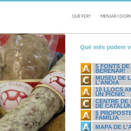
QUÈ FER?
MENJAR I DOR
Què més podem vi
5 FONTS DE
BERENAR!
MUSEU DE L
L’ANOIA
10 LLOCS A
UN PÍCNIC
CENTRE DE 
DE CATALU
5 PROPOSTE
FAMÍLIA
MAPA DE L’