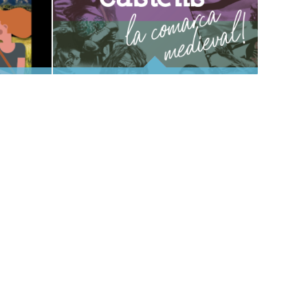
ANOIA, TERRA DE CASTELLS
CIÓ DE L'ESDEVENIMENT
I RODALIES