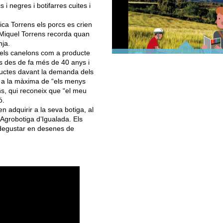
i negres i botifarres cuites i
ca Torrens els porcs es crien
 Miquel Torrens recorda quan
nja.
els canelons com a producte
TOP ANOIA
SITUA
ns des de fa més de 40 anys i
oductes davant la demanda dels
n a la màxima de “els menys
ns, qui reconeix que “el meu
ó.
n adquirir a la seva botiga, al
’Agrobotiga d’Igualada. Els
degustar en desenes de