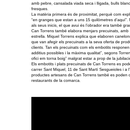
amb pebre, cansalada viada seca i lligada, bulls blancs 
fresques.
La matèria primera és de proximitat, perquè com expli
“en granges que estan a uns 15 quilòmetres d’aquí”.
als seus inicis, el que avui és l’obrador era també gra
Can Torrens també elabora menjars precuinats, amb 
estrella. Miquel Torrens explica que elaboren canelo
que van afegir els precuinats a la seva oferta de pr
clients. Tan els precuinats com els embotits respone
additius possibles i la màxima qualitat”, segons Torre
ofici em torna boig” malgrat estar a prop de la jubilaci
Els embotits i plats precuinats de Can Torrens es pode
carrer Sant Miquel, 11 de Sant Martí Sesgueioles i a l
productes artesans de Can Torrens també es poden 
restaurants de la comarca.