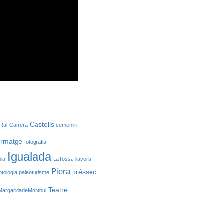
Castells
Ral
Carrera
cementiri
ormatge
fotografia
Igualada
ola
LaTossa
llavors
Piera
préssec
ntologia
paleoturisme
Teatre
MargaridadeMontbui