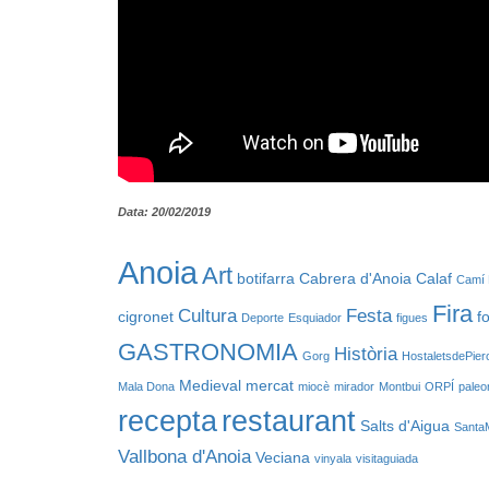
Data: 20/02/2019
Anoia
Art
botifarra
Cabrera d'Anoia
Calaf
Camí 
Fira
Cultura
Festa
cigronet
f
Deporte
Esquiador
figues
GASTRONOMIA
Història
Gorg
HostaletsdePier
Medieval
mercat
Mala Dona
miocè
mirador
Montbui
ORPÍ
paleo
recepta
restaurant
Salts d'Aigua
Santa
Vallbona d'Anoia
Veciana
vinyala
visitaguiada