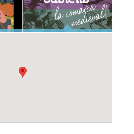
ANOIA, TERRA DE CASTELLS
CIÓ DE L'ESDEVENIMENT
I RODALIES