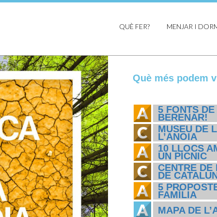
QUÈ FER?
MENJAR I DOR
Què més podem vi
5 FONTS DE
BERENAR!
MUSEU DE L
L’ANOIA
10 LLOCS A
UN PÍCNIC
CENTRE DE 
DE CATALU
5 PROPOSTE
FAMÍLIA
MAPA DE L’