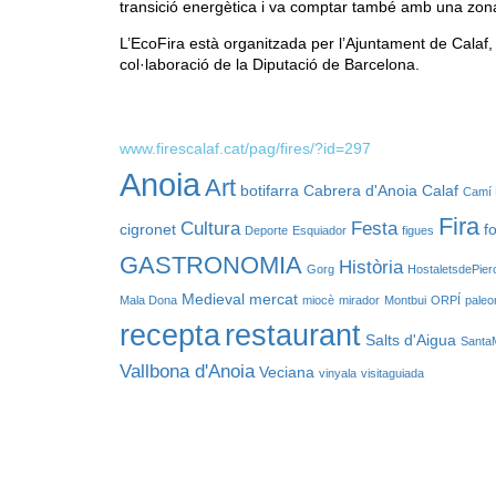
transició energètica i va comptar també amb una zon
L’EcoFira està organitzada per l’Ajuntament de Calaf
col·laboració de la Diputació de Barcelona.
www.firescalaf.cat/pag/fires/?id=297
Anoia
Art
botifarra
Cabrera d'Anoia
Calaf
Camí 
Fira
Cultura
Festa
cigronet
f
Deporte
Esquiador
figues
GASTRONOMIA
Història
Gorg
HostaletsdePier
Medieval
mercat
Mala Dona
miocè
mirador
Montbui
ORPÍ
paleo
recepta
restaurant
Salts d'Aigua
Santa
Vallbona d'Anoia
Veciana
vinyala
visitaguiada