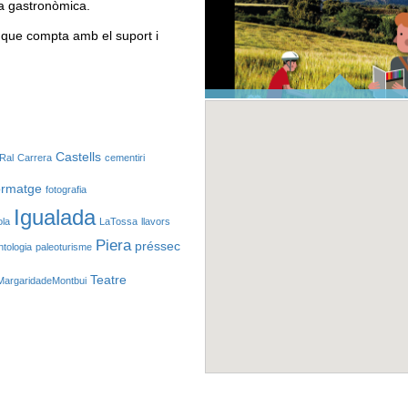
a gastronòmica.
, que compta amb el suport i
TOP ANOIA
Castells
Ral
Carrera
cementiri
ormatge
fotografia
Igualada
ola
LaTossa
llavors
Piera
préssec
ntologia
paleoturisme
Teatre
MargaridadeMontbui
SITUA