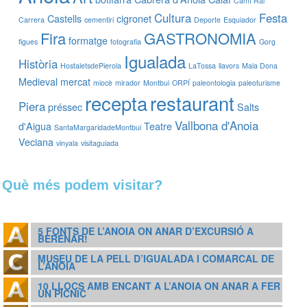
Camí Ral
Cultura
Festa
Castells
cigronet
Carrera
cementiri
Deporte
Esquiador
Fira
GASTRONOMIA
formatge
figues
fotografia
Gorg
Igualada
Història
HostaletsdePierola
LaTossa
llavors
Mala Dona
Medieval
mercat
miocè
mirador
Montbui
ORPÍ
paleontologia
paleoturisme
recepta
restaurant
Piera
préssec
Salts
Vallbona d'Anoia
d'Aigua
Teatre
SantaMargaridadeMontbui
Veciana
vinyala
visitaguiada
Què més podem visitar?
5 FONTS DE L’ANOIA ON ANAR D’EXCURSIÓ A
BERENAR!
MUSEU DE LA PELL D’IGUALADA I COMARCAL DE
L’ANOIA
10 LLOCS AMB ENCANT A L’ANOIA ON ANAR A FER
UN PÍCNIC