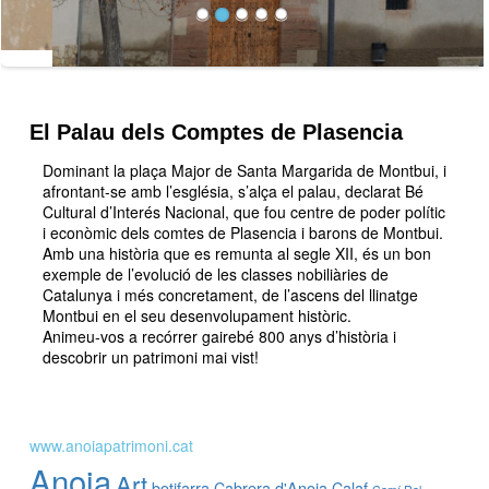
El Palau dels Comptes de Plasencia
Dominant la plaça Major de Santa Margarida de Montbui, i
afrontant-se amb l’església, s’alça el palau, declarat Bé
Cultural d’Interés Nacional, que fou centre de poder polític
i econòmic dels comtes de Plasencia i barons de Montbui.
Amb una història que es remunta al segle XII, és un bon
exemple de l’evolució de les classes nobiliàries de
Catalunya i més concretament, de l’ascens del llinatge
Montbui en el seu desenvolupament històric.
Animeu-vos a recórrer gairebé 800 anys d’història i
descobrir un patrimoni mai vist!
www.anoiapatrimoni.cat
Anoia
Art
botifarra
Cabrera d'Anoia
Calaf