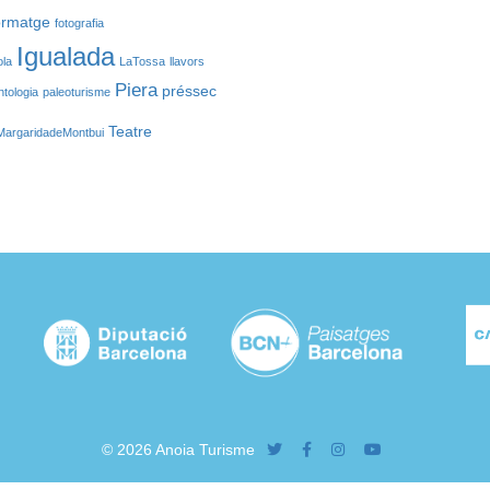
ormatge
fotografia
Igualada
ola
LaTossa
llavors
Piera
préssec
ntologia
paleoturisme
Teatre
MargaridadeMontbui
© 2026 Anoia Turisme