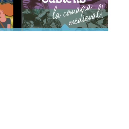
ANOIA, TERRA DE CASTELLS
CIÓ DE L'ESDEVENIMENT
I RODALIES