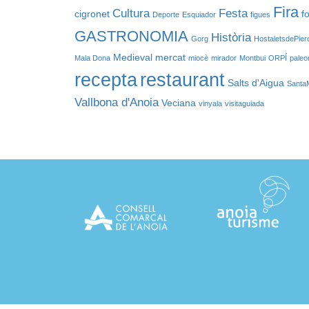
Fira
Cultura
Festa
cigronet
f
Deporte
Esquiador
figues
GASTRONOMIA
Història
Gorg
HostaletsdePier
Medieval
mercat
Mala Dona
miocè
mirador
Montbui
ORPÍ
paleo
recepta
restaurant
Salts d'Aigua
Santa
Vallbona d'Anoia
Veciana
vinyala
visitaguiada