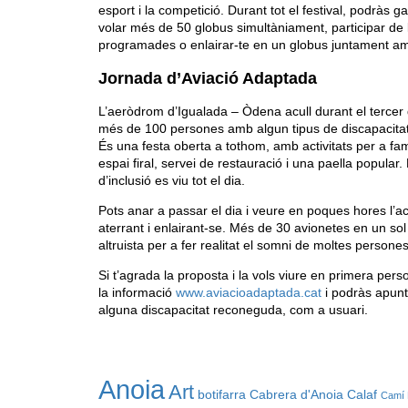
esport i la competició. Durant tot el festival, podràs g
volar més de 50 globus simultàniament, participar de le
programades o enlairar-te en un globus juntament amb
Jornada d’Aviació Adaptada
L’aeròdrom d’Igualada – Òdena acull durant el tercer 
més de 100 persones amb algun tipus de discapacitat 
És una festa oberta a tothom, amb activitats per a fam
espai firal, servei de restauració i una paella popular. 
d’inclusió es viu tot el dia.
Pots anar a passar el dia i veure en poques hores l’act
aterrant i enlairant-se. Més de 30 avionetes en un so
altruista per a fer realitat el somni de moltes persones
Si t’agrada la proposta i la vols viure en primera per
la informació
www.aviacioadaptada.cat
i podràs apunta
alguna discapacitat reconeguda, com a usuari.
Anoia
Art
botifarra
Cabrera d'Anoia
Calaf
Camí 