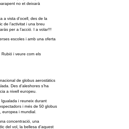
 parapent no et deixarà
 a vista d’ocell, des de la
 de l’activitat i una breu
às per a l’acció. I a volar!!!
iverses escoles i amb una oferta
e Rubió i veure com els
nacional de globus aerostàtics
lada. Des d’aleshores s’ha
cia a nivell europeu.
 a Igualada i reuneix durant
espectadors i més de 50 globus
, europea i mundial.
 una concentració, una
ic del vol, la bellesa d’aquest