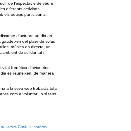
audir de l’espectacle de veure
s diferents activitats
 els equips participants.
dissabte d’octubre un dia on
gaudeixen del plaer de volar.
ílies, música en directe, un
L’ambient de solidaritat i
ivitat frenètica d’avionetes
l dia es reuneixen, de manera
.
sona a la seva web trobaràs tota
r-te com a voluntari, o si tens
Castells
Ral
Carrera
cementiri