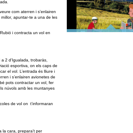
tada.
veure com aterren i s’enlairen
 millor, apuntar-te a una de les
 Rubió i contracta un vol en
TOP ANOIA
SITUA
 a 2 d’Igualada, trobaràs,
iació esportiva, on els caps de
r el vol. L’entrada és lliure i
rren i s’enlairen avionetes de
é pots contractar un vol, fer
els núvols amb les muntanyes
coles de vol on t’informaran
a la cara, prepara’t per