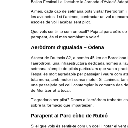
Ballon Festival i a l’octubre la Jornada d’Aviació Adap
A més, cada cap de setmana pots visitar l’aeròdrom i 
les avionetes. I si t’animes, contractar un vol o encara
escoles de vol i acabar sent pilot.
Que vols sentir-te com un ocell? Puja al parc eòlic de
parapent, és el més semblant a volar!
Aeròdrom d’Igualada – Òdena
A tocar de l’autovia A2, a només 45 km de Barcelona i
l’aeròdrom, una infraestructura dedicada només a l’av
setmana s’omple de pilots particulars que van a practica
l’espai és molt agradable per passejar i veure com ate
tota mena, amb motor i sense motor. Si t’animes, tamb
una passejada pel cel i contemplar la comarca des d
de Montserrat a tocar.
T’agradaria ser pilot? Doncs a l’aeròdrom trobaràs es
sobre la formació que imparteixen.
Parapent al Parc eòlic de Rubió
Si el que vols és sentir-te com un ocell i notar el vent 