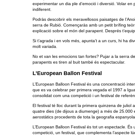
experimentar un dia ple d’emoció i diversió. Volar en
indiferent.
Podràs descobrir els meravellosos paisatges de l’Anoia
serra de Rubió. Començaràs amb un petit brífing teòric
explicació sobre el món del parapent. Després t’equipar
Si t’agrada i en vols més, apunta’t a un curs, hi ha d
molt variada.
No et van les emocions tan fortes? Pujar a la serra d
parapents es tiren al buit també és espectacular.
L’European Ballon Festival
L’European Balloon Festival és una concentració inter
que es va celebrar per primera vegada el 1997 a Igua
consolidat com una competició i un festival de referèn
El festival té lloc durant la primera quinzena de juliol
quatre dies (de dijous a diumenge) a més de 25.000 
aerostàtics procedents de tota la geografia espanyola
L’European Balloon Festival és tot un espectacle. És
competició, un festival, que complementa l’aspecte lúd