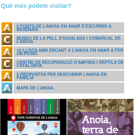
Què més podem visitar?
5 FONTS DE L’ANOIA ON ANAR D’EXCURSIÓ A
BERENAR!
MUSEU DE LA PELL D’IGUALADA I COMARCAL DE
L’ANOIA
10 LLOCS AMB ENCANT A L’ANOIA ON ANAR A FER
UN PÍCNIC
CENTRE DE RECUPERACIÓ D’AMFIBIS I RÈPTILS DE
CATALUNYA
5 PROPOSTES PER DESCOBRIR L’ANOIA EN
FAMÍLIA
MAPA DE L’ANOIA