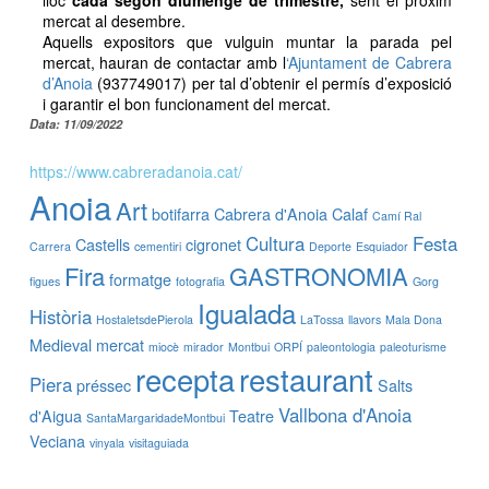
lloc
cada segon diumenge de trimestre,
sent el pròxim
mercat al desembre.
Aquells expositors que vulguin muntar la parada pel
mercat, hauran de contactar amb l
‘Ajuntament de Cabrera
d’Anoia
(937749017) per tal d’obtenir el permís d’exposició
i garantir el bon funcionament del mercat.
Data: 11/09/2022
https://www.cabreradanoia.cat/
Anoia
Art
botifarra
Cabrera d'Anoia
Calaf
Camí Ral
Cultura
Festa
Castells
cigronet
Carrera
cementiri
Deporte
Esquiador
Fira
GASTRONOMIA
formatge
figues
fotografia
Gorg
Igualada
Història
HostaletsdePierola
LaTossa
llavors
Mala Dona
Medieval
mercat
miocè
mirador
Montbui
ORPÍ
paleontologia
paleoturisme
recepta
restaurant
Piera
préssec
Salts
Vallbona d'Anoia
d'Aigua
Teatre
SantaMargaridadeMontbui
Veciana
vinyala
visitaguiada