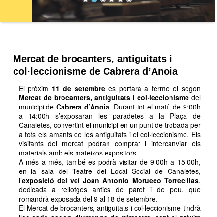
Mercat de brocanters, antiguitats i
col·leccionisme de Cabrera d’Anoia
El pròxim
11 de setembre
es portarà a terme el segon
Mercat de brocanters, antiguitats i col·leccionisme
del
municipi de
Cabrera d’Anoia
. Durant tot el matí, de 9:00h
a 14:00h s’exposaran les paradetes a la Plaça de
Canaletes, convertint el municipi en un punt de trobada per
a tots els amants de les antiguitats i el col·leccionisme. Els
visitants del mercat podran comprar i intercanviar els
materials amb els mateixos expositors.
A més a més, també es podrà visitar de 9:00h a 15:00h,
en la sala del Teatre del Local Social de Canaletes,
l’
exposició del veí Joan Antonio Morueco Torrecillas
,
dedicada a rellotges antics de paret i de peu, que
romandrà exposada del 9 al 18 de setembre.
El Mercat de brocanters, antiguitats i col·leccionisme tindrà