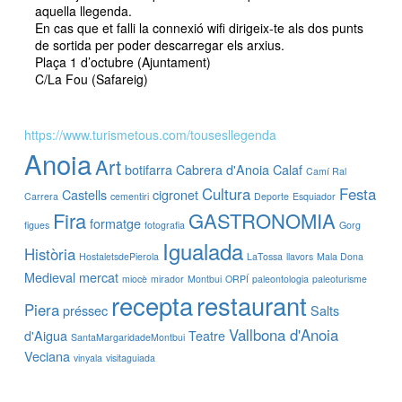
aquella llegenda.
En cas que et falli la connexió wifi dirigeix-te als dos punts
de sortida per poder descarregar els arxius.
Plaça 1 d’octubre (Ajuntament)
C/La Fou (Safareig)
https://www.turismetous.com/tousesllegenda
Anoia
Art
botifarra
Cabrera d'Anoia
Calaf
Camí Ral
Cultura
Festa
Castells
cigronet
Carrera
cementiri
Deporte
Esquiador
Fira
GASTRONOMIA
formatge
figues
fotografia
Gorg
Igualada
Història
HostaletsdePierola
LaTossa
llavors
Mala Dona
Medieval
mercat
miocè
mirador
Montbui
ORPÍ
paleontologia
paleoturisme
recepta
restaurant
Piera
préssec
Salts
Vallbona d'Anoia
d'Aigua
Teatre
SantaMargaridadeMontbui
Veciana
vinyala
visitaguiada