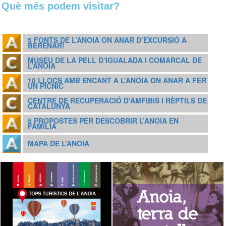
Què més podem visitar?
5 FONTS DE L’ANOIA ON ANAR D’EXCURSIÓ A
BERENAR!
MUSEU DE LA PELL D’IGUALADA I COMARCAL DE
L’ANOIA
10 LLOCS AMB ENCANT A L’ANOIA ON ANAR A FER
UN PÍCNIC
CENTRE DE RECUPERACIÓ D’AMFIBIS I RÈPTILS DE
CATALUNYA
5 PROPOSTES PER DESCOBRIR L’ANOIA EN
FAMÍLIA
MAPA DE L’ANOIA