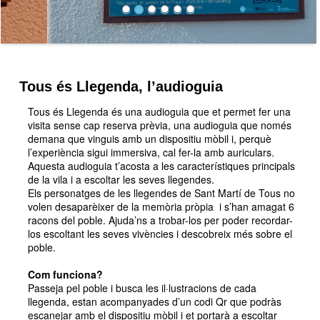
Tous és Llegenda, l’audioguia
Tous és Llegenda és una audioguia que et permet fer una
visita sense cap reserva prèvia, una audioguia que només
demana que vinguis amb un dispositiu mòbil i, perquè
l’experiència sigui immersiva, cal fer-la amb auriculars.
Aquesta audioguia t’acosta a les característiques principals
de la vila i a escoltar les seves llegendes.
Els personatges de les llegendes de Sant Martí de Tous no
volen desaparèixer de la memòria pròpia i s’han amagat 6
racons del poble. Ajuda’ns a trobar-los per poder recordar-
los escoltant les seves vivències i descobreix més sobre el
poble.
Com funciona?
Passeja pel poble i busca les il·lustracions de cada
llegenda, estan acompanyades d’un codi Qr que podràs
escanejar amb el dispositiu mòbil i et portarà a escoltar