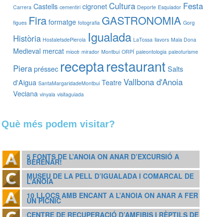
Cultura
Festa
Castells
cigronet
Carrera
cementiri
Deporte
Esquiador
Fira
GASTRONOMIA
formatge
figues
fotografia
Gorg
Igualada
Història
HostaletsdePierola
LaTossa
llavors
Mala Dona
Medieval
mercat
miocè
mirador
Montbui
ORPÍ
paleontologia
paleoturisme
recepta
restaurant
Piera
préssec
Salts
Vallbona d'Anoia
d'Aigua
Teatre
SantaMargaridadeMontbui
Veciana
vinyala
visitaguiada
Què més podem visitar?
5 FONTS DE L’ANOIA ON ANAR D’EXCURSIÓ A
BERENAR!
MUSEU DE LA PELL D’IGUALADA I COMARCAL DE
L’ANOIA
10 LLOCS AMB ENCANT A L’ANOIA ON ANAR A FER
UN PÍCNIC
CENTRE DE RECUPERACIÓ D’AMFIBIS I RÈPTILS DE