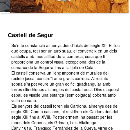
Castell de Segur
Se’n té constància almenys des d’inicis del segle XII. El lloc
que ocupa, tot i ser un turó suau, el converteix en un dels
castells amb més altitud de la comarca, cosa que li
proporciona un control visual excepcional des de la
comarca de la Segarra fins a l’altiplà de Calaf.
El castell conserva un llenç imponent de muralles del
recinte jussà, construït amb grans carreus. Al recinte
sobirà s’hi pot veure un gran edifici quadrangular amb
torres cilíndriques als angles del costat oest. Dins d’aquest
espai, és visible una estança (semicolgada) coberta amb
volta de canó.
Els senyors del castell foren els Cardona, almenys des del
segle XIII. Com a castlans, hi residiren els Calders des del
segle XIII fins al XVIII. Posteriorment, ha passat per les
mans dels Copons, els Grimau, i els Vilallonga.
L’any 1616, Francisco Fernández de la Cueva, virrei de