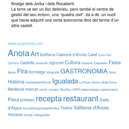
llinatge dels Jorba i dels Rocabertí.
La torre va ser un lloc defensiu, però també el centre de
gestió del seu entorn, una “quadra civil”, és a dir, un nucli
que havia adquirit una certa autonomia dins del terme d’un
altre castell.
www.argencola.cat/
Anoia
Art
botifarra
Cabrera d'Anoia
Calaf
Camí Ral
Cultura
Festa
Castells
cigronet
Carrera
cementiri
Deporte
Esquiador
Fira
GASTRONOMIA
formatge
figues
fotografia
Gorg
Igualada
Història
HostaletsdePierola
LaTossa
llavors
Mala Dona
Medieval
mercat
miocè
mirador
Montbui
ORPÍ
paleontologia
paleoturisme
recepta
restaurant
Piera
préssec
Salts
Vallbona d'Anoia
d'Aigua
Teatre
SantaMargaridadeMontbui
Veciana
vinyala
visitaguiada