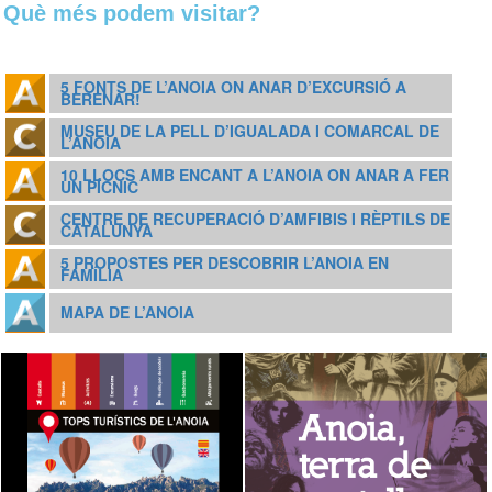
Què més podem visitar?
5 FONTS DE L’ANOIA ON ANAR D’EXCURSIÓ A
BERENAR!
MUSEU DE LA PELL D’IGUALADA I COMARCAL DE
L’ANOIA
10 LLOCS AMB ENCANT A L’ANOIA ON ANAR A FER
UN PÍCNIC
CENTRE DE RECUPERACIÓ D’AMFIBIS I RÈPTILS DE
CATALUNYA
5 PROPOSTES PER DESCOBRIR L’ANOIA EN
FAMÍLIA
MAPA DE L’ANOIA