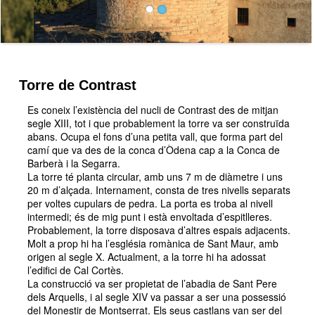
Torre de Contrast
Es coneix l’existència del nucli de Contrast des de mitjan
segle XIII, tot i que probablement la torre va ser construïda
abans. Ocupa el fons d’una petita vall, que forma part del
camí que va des de la conca d’Òdena cap a la Conca de
Barberà i la Segarra.
La torre té planta circular, amb uns 7 m de diàmetre i uns
20 m d’alçada. Internament, consta de tres nivells separats
per voltes cupulars de pedra. La porta es troba al nivell
intermedi; és de mig punt i està envoltada d’espitlleres.
Probablement, la torre disposava d’altres espais adjacents.
Molt a prop hi ha l’església romànica de Sant Maur, amb
origen al segle X. Actualment, a la torre hi ha adossat
l’edifici de Cal Cortès.
La construcció va ser propietat de l’abadia de Sant Pere
dels Arquells, i al segle XIV va passar a ser una possessió
del Monestir de Montserrat. Els seus castlans van ser del